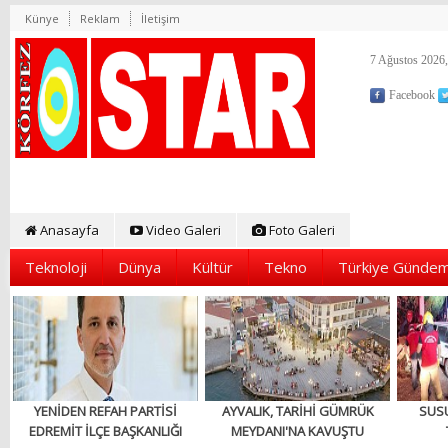
Künye
Reklam
İletişim
7 Ağustos 2026,
Facebook
Anasayfa
Video Galeri
Foto Galeri
Teknoloji
Dünya
Kültür
Tekno
Türkiye Gündem
YENİDEN REFAH PARTİSİ
AYVALIK, TARİHİ GÜMRÜK
SUS
EDREMİT İLÇE BAŞKANLIĞI
MEYDANI'NA KAVUŞTU