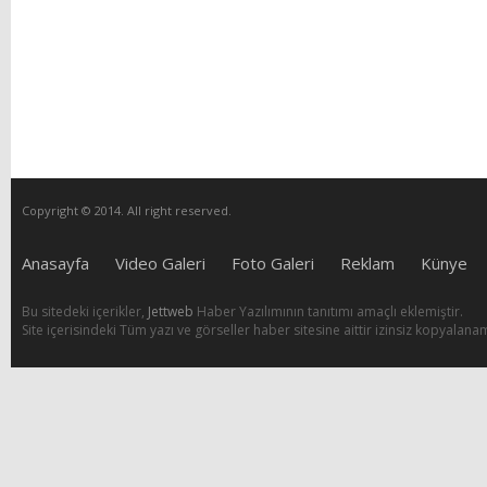
Copyright © 2014. All right reserved.
Anasayfa
Video Galeri
Foto Galeri
Reklam
Künye
Bu sitedeki içerikler,
Jettweb
Haber Yazılımının tanıtımı amaçlı eklemiştir.
Site içerisindeki Tüm yazı ve görseller haber sitesine aittir izinsiz kopyalana