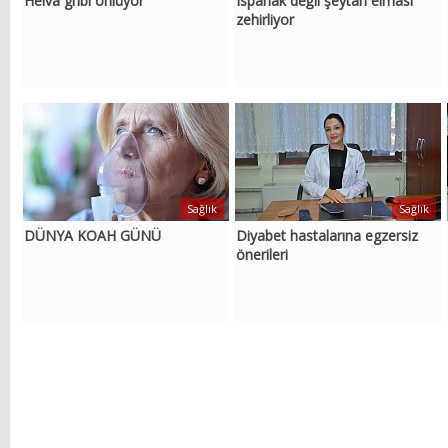
Helva gribi önlüyor
Ispanak değil şeytan elması
zehirliyor
Sağlık
Sağlık
DÜNYA KOAH GÜNÜ
Diyabet hastalarına egzersiz
önerileri