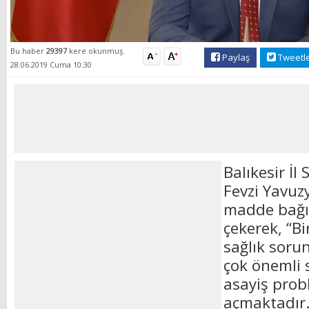
Bu haber
29397
kere okunmuş.
Paylaş
Tweetl
28.06.2019 Cuma 10:30
Balıkesir İl
Fevzi Yavuz
madde bağım
çekerek, “Bi
sağlık soru
çok önemli 
asayiş prob
açmaktadır