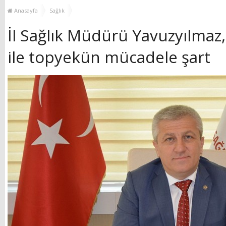
YENİ HİZMET BİNASI
Anasayfa
Sağlık
AÇILIYOR!
İl Sağlık Müdürü Yavuzyılmaz
ile topyekün mücadele şart