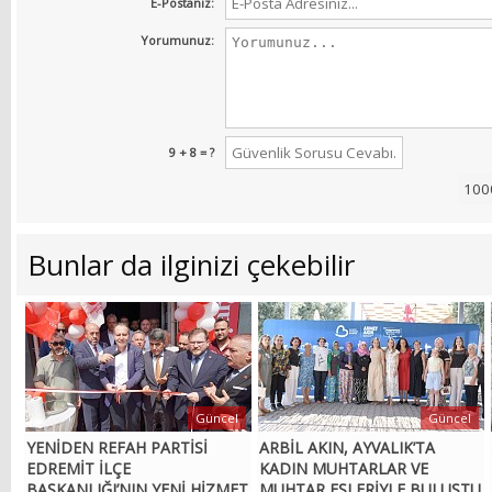
E-Postanız:
Yorumunuz:
9 + 8 = ?
Bunlar da ilginizi çekebilir
Güncel
Güncel
YENİDEN REFAH PARTİSİ
ARBİL AKIN, AYVALIK’TA
EDREMİT İLÇE
KADIN MUHTARLAR VE
BAŞKANLIĞI’NIN YENİ HİZMET
MUHTAR EŞLERİYLE BULUŞTU