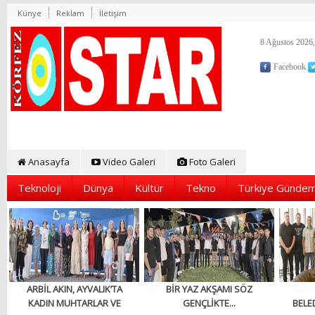
Künye
Reklam
İletişim
8 Ağustos 2026,
Facebook
Anasayfa
Video Galeri
Foto Galeri
Teknoloji
Dünya
Kültür
Tekno
Türkiye Gündem
ARBİL AKIN, AYVALIK’TA
BİR YAZ AKŞAMI SÖZ
KADIN MUHTARLAR VE
GENÇLİKTE...
BELED