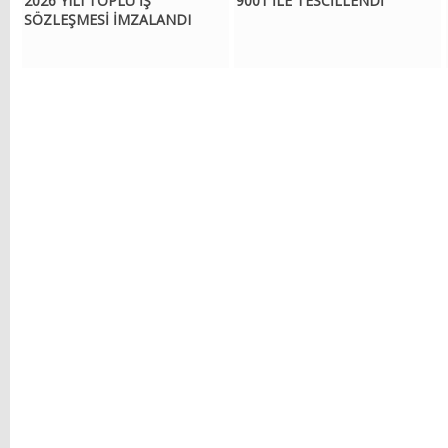
2026 YILI TOPLU İŞ
9001 İLE TESCİLLENDİ
SÖZLEŞMESİ İMZALANDI