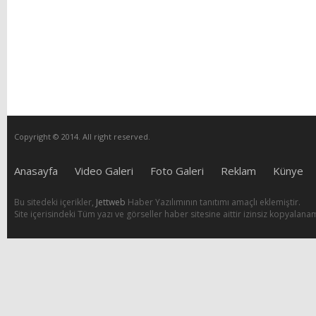
Copyright © 2014. All right reserved.
Anasayfa
Video Galeri
Foto Galeri
Reklam
Künye
Bu sitedeki içerikler,
Jettweb
Haber Yazılımının tanıtımı amaçlı eklemiştir.
Site içerisindeki Tüm yazı ve görseller haber sitesine aittir izinsiz kopyalana