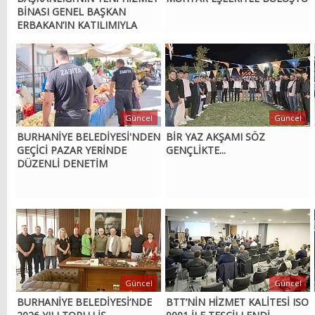
BİNASI GENEL BAŞKAN
ERBAKAN’IN KATILIMIYLA
AÇILDI
Güncel
Güncel
BURHANİYE BELEDİYESİ'NDEN
BİR YAZ AKŞAMI SÖZ
GEÇİCİ PAZAR YERİNDE
GENÇLİKTE...
DÜZENLİ DENETİM
Güncel
Güncel
BURHANİYE BELEDİYESİ’NDE
BTT’NİN HİZMET KALİTESİ ISO