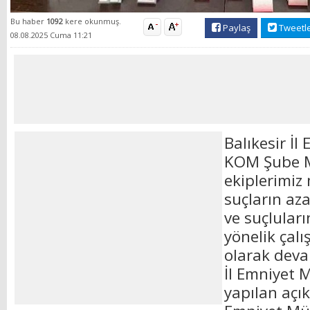
Bu haber
1092
kere okunmuş.
Paylaş
Tweetl
08.08.2025 Cuma 11:21
Balıkesir İ
KOM Şube 
ekiplerimiz 
suçların az
ve suçlular
yönelik çalı
olarak deva
İl Emniyet
yapılan açık