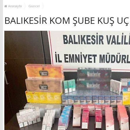
MUHTAR EŞLERİYLE
TOP
Anasayfa
Güncel
BULUŞTU
BALIKESİR KOM ŞUBE KUŞ U