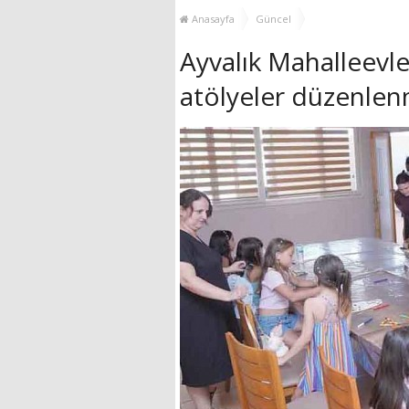
GÜÇLENDİRİYOR!
Anasayfa
Güncel
Ayvalık Mahalleevle
atölyeler düzenle