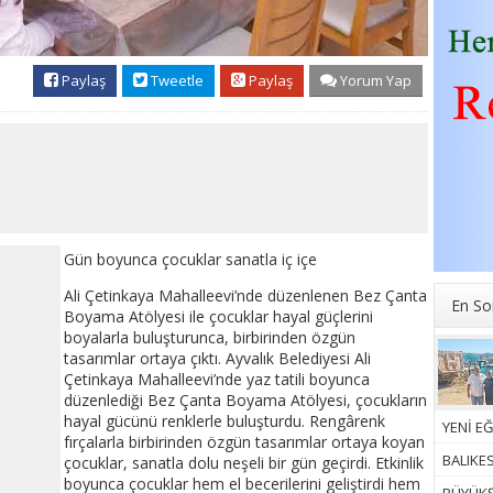
Paylaş
Tweetle
Paylaş
Yorum Yap
Gün boyunca çocuklar sanatla iç içe
Ali Çetinkaya Mahalleevi’nde düzenlenen Bez Çanta
En So
Boyama Atölyesi ile çocuklar hayal güçlerini
boyalarla buluşturunca, birbirinden özgün
tasarımlar ortaya çıktı. Ayvalık Belediyesi Ali
Çetinkaya Mahalleevi’nde yaz tatili boyunca
düzenlediği Bez Çanta Boyama Atölyesi, çocukların
hayal gücünü renklerle buluşturdu. Rengârenk
YENİ EĞ
fırçalarla birbirinden özgün tasarımlar ortaya koyan
BALIKE
çocuklar, sanatla dolu neşeli bir gün geçirdi. Etkinlik
boyunca çocuklar hem el becerilerini geliştirdi hem