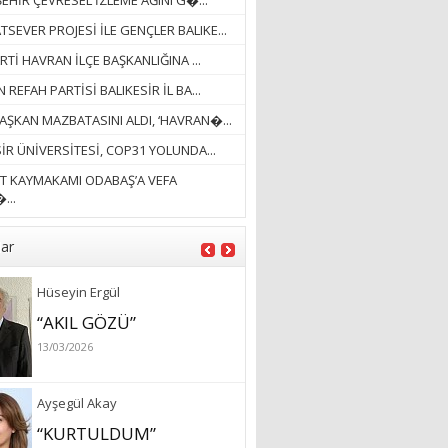
EHİR ÇEVRESEL İZLEME AĞINI G�...
BÜTÜNLÜĞÜ...”
SEVER PROJESİ İLE GENÇLER BALIKE...
18/03/2023
RTİ HAVRAN İLÇE BAŞKANLIĞINA ...
İlknur Solmaz Çoban
 REFAH PARTİSİ BALIKESİR İL BA...
“DOĞANIN GÜLEÇ
AŞKAN MAZBATASINI ALDI, ‘HAVRAN�...
YAĞMURLARINI
ÖZLERKEN…”
İR ÜNİVERSİTESİ, COP31 YOLUNDA...
23/11/2025
T KAYMAKAMI ODABAŞ’A VEFA
Fatma Aker
...
“Ne çok şey oldu
unutulmaması gereken”
lar
28/01/2024
Hüseyin Ergül
“AKIL GÖZÜ”
13/03/2026
Ayşegül Akay
“KURTULDUM”