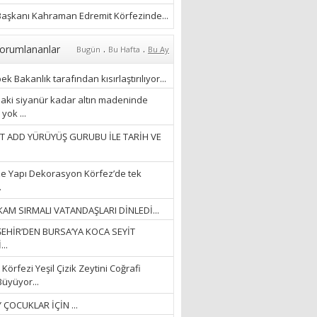
YAĞMURLARINI
ÖZLERKEN…”
aşkanı Kahraman Edremit Körfezinde...
23/11/2025
Fatma Aker
.
.
orumlananlar
Bugün
Bu Hafta
Bu Ay
“Ne çok şey oldu
unutulmaması gereken”
k Bakanlık tarafından kısırlaştırılıyor...
28/01/2024
aki siyanür kadar altın madeninde
yok ...
Hüseyin Ergül
T ADD YÜRÜYÜŞ GURUBU İLE TARİH VE
“AKIL GÖZÜ”
13/03/2026
e Yapı Dekorasyon Körfez’de tek
.
Ayşegül Akay
AM SIRMALI VATANDAŞLARI DİNLEDİ...
“KURTULDUM”
EHİR’DEN BURSA’YA KOCA SEYİT
28/01/2024
..
Körfezi Yeşil Çizik Zeytini Coğrafi
Büyüyor...
 ÇOCUKLAR İÇİN ...