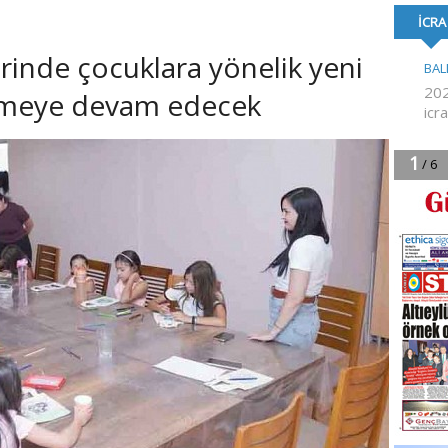
KEŞFEDİYOR
YÜKSEL ATANDI
BAYRAK’TAN B
AÇIKLAMAS
rinde çocuklara yönelik yeni
nmeye devam edecek