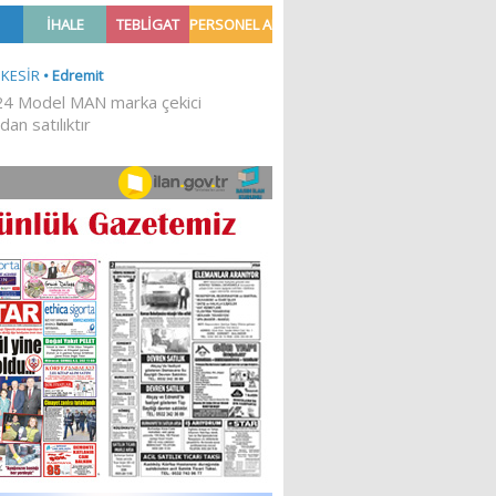
ASIN
‘HAVRAN’IMIZA HİZMET
I
ETMEK İSTİYORUZ’