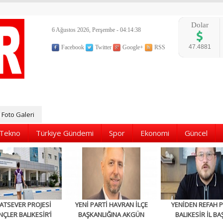
Dolar
6 Ağustos 2026, Perşembe - 04:14:39
47.4881
Facebook
Twitter
Google+
RSS
Foto Galeri
Tekno
Türkiye Gündemi
Spor
Ekonomi
Güncel
ATSEVER PROJESİ
YENİ PARTİ HAVRAN İLÇE
YENİDEN REFAH P
NÇLER BALIKESİR’İ
BAŞKANLIĞINA AKGÜN
BALIKESİR İL BA