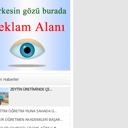
Sibel Atam
“18 Mart Çanakkale
Zaferi” Denildiğinde Ne
Anlıyoruz?
18/03/2024
Aleyna Gürsoy
“GELİŞ VE GİDİŞLERİN
ARASINDA...”
07/04/2026
n Haberler
Fatma Zehra Köseley
ZEYTİN ÜRETİMİNDE ÇE...
MUSTAFA KEMALİN
KAĞNISI
07/04/2026
İTİM ÖĞRETİM YILINA SAHADA G...
Mehmet Çağ
SİR ÖĞRETMEN AKADEMİLERİ BAŞAR...
“BEDEN VE RUH