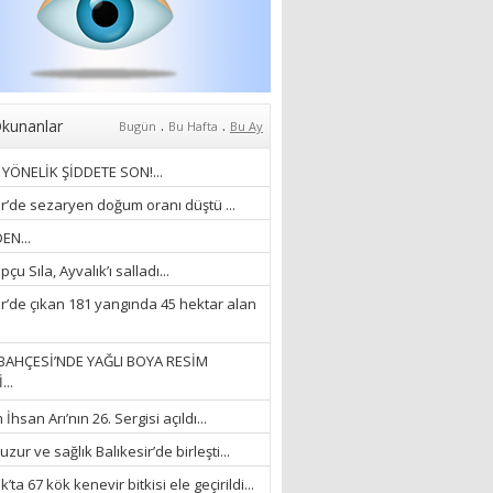
Zaferi” Denildiğinde Ne
Anlıyoruz?
18/03/2024
Aleyna Gürsoy
“GELİŞ VE GİDİŞLERİN
ARASINDA...”
.
.
kunanlar
Bugün
Bu Hafta
Bu Ay
07/04/2026
YÖNELİK ŞİDDETE SON!...
Fatma Zehra Köseley
ir’de sezaryen doğum oranı düştü ...
MUSTAFA KEMALİN
EN...
KAĞNISI
çu Sıla, Ayvalık’ı salladı...
07/04/2026
ir’de çıkan 181 yangında 45 hektar alan
Mehmet Çağ
“BEDEN VE RUH
BAHÇESİ’NDE YAĞLI BOYA RESİM
BÜTÜNLÜĞÜ...”
...
18/03/2023
hsan Arı’nın 26. Sergisi açıldı...
İlknur Solmaz Çoban
zur ve sağlık Balıkesir’de birleşti...
“DOĞANIN GÜLEÇ
’ta 67 kök kenevir bitkisi ele geçirildi...