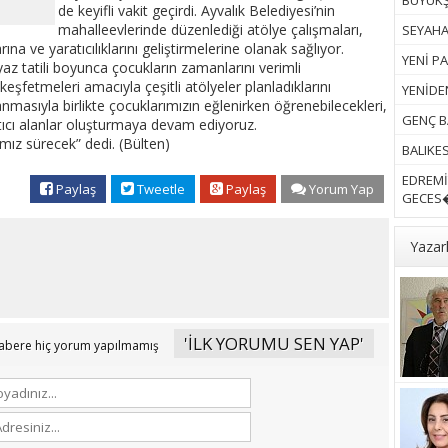
BÜYÜKŞ
de keyifli vakit geçirdi. Ayvalık Belediyesi’nin
mahalleevlerinde düzenlediği atölye çalışmaları,
SEYAHAT
rına ve yaratıcılıklarını geliştirmelerine olanak sağlıyor.
YENİ PA
az tatili boyunca çocukların zamanlarını verimli
keşfetmeleri amacıyla çeşitli atölyeler planladıklarını
YENİDEN
nmasıyla birlikte çocuklarımızın eğlenirken öğrenebilecekleri,
GENÇ B
tıcı alanlar oluşturmaya devam ediyoruz.
mız sürecek” dedi. (Bülten)
BALIKES
EDREMİ
Paylaş
Tweetle
Paylaş
Yorum Yap
GECES�
Yazar
'İLK YORUMU SEN YAP'
abere hiç yorum yapılmamış