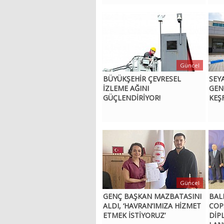
Güncel
BÜYÜKŞEHİR ÇEVRESEL
SEY
İZLEME AĞINI
GEN
GÜÇLENDİRİYOR!
KEŞ
Güncel
GENÇ BAŞKAN MAZBATASINI
BALI
ALDI, ‘HAVRAN’IMIZA HİZMET
COP
ETMEK İSTİYORUZ’
DİP