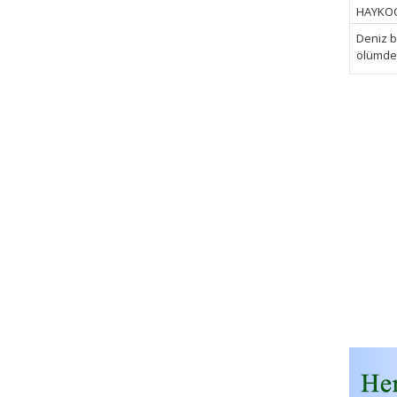
HAYKOOP
Deniz bi
ölümden 