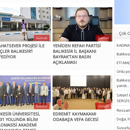
Çok O
Güncel
Güncel
KADINA 
AHATSEVER PROJESİ İLE
YENİDEN REFAH PARTİSİ
ÇLER BALIKESİR’İ
BALIKESİR İL BAŞKANI
Balıkes
FEDİYOR
BAYRAK’TAN BASIN
AÇIKLAMASI
ETİ MAD
Ünlü pop
Balıkes
yandı...
SANAT 
SERGİSİ
Güncel
Güncel
Ressam İ
KESİR ÜNİVERSİTESİ,
EDREMİT KAYMAKAMI
Doğa, hu
31 YOLUNDA BİLİM
ODABAŞ’A VEFA GECESİ
LOMASİSİ AKADEMİ
Susurluk