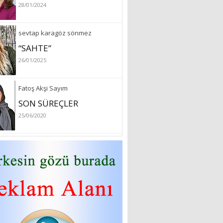
28/01/2024
sevtap karagöz sönmez
“SAHTE”
26/01/2025
Fatoş Akşi Sayım
SON SÜREÇLER
25/06/2020
özlem arslan
Hydrafacial cilt bakımı
26/07/2022
Sibel Atam
“18 Mart Çanakkale