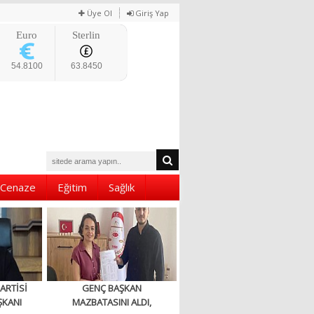
Üye Ol
Giriş Yap
Euro
Sterlin
54.8100
63.8450
Cenaze
Eğitim
Sağlık
ARTİSİ
GENÇ BAŞKAN
ŞKANI
MAZBATASINI ALDI,