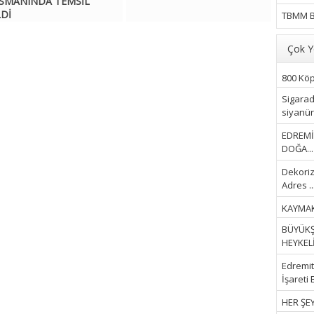
SMANINDA TEMSİL
LDİ
TBMM B
Çok Y
800 Köpe
Sigarad
siyanür 
EDREMİ
DOĞA...
Dekoriz
Adres ..
KAYMAK
BÜYÜKŞ
HEYKELİ.
Edremit 
İşareti 
HER ŞEY