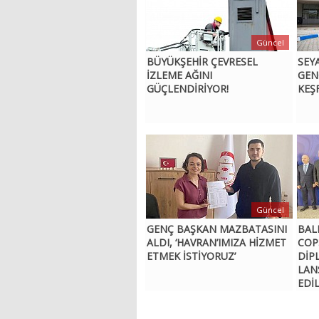
Güncel
BÜYÜKŞEHİR ÇEVRESEL
SEY
İZLEME AĞINI
GEN
GÜÇLENDİRİYOR!
KEŞ
Güncel
GENÇ BAŞKAN MAZBATASINI
BALI
ALDI, ‘HAVRAN’IMIZA HİZMET
COP
ETMEK İSTİYORUZ’
DİP
LAN
EDİ