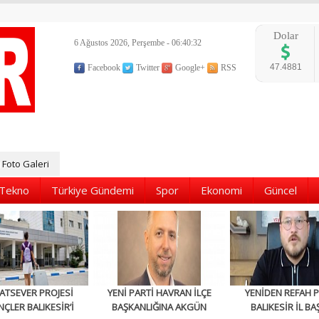
Dolar
6 Ağustos 2026, Perşembe - 06:40:33
47.4881
Facebook
Twitter
Google+
RSS
Foto Galeri
Tekno
Türkiye Gündemi
Spor
Ekonomi
Güncel
ATSEVER PROJESİ
YENİ PARTİ HAVRAN İLÇE
YENİDEN REFAH P
NÇLER BALIKESİR’İ
BAŞKANLIĞINA AKGÜN
BALIKESİR İL BA