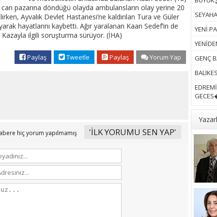
BÜYÜKŞ
da can pazarına döndüğü olayda ambulansların olay yerine 20
SEYAHAT
ilirken, Ayvalık Devlet Hastanesi’ne kaldırılan Tura ve Güler
ak hayatlarını kaybetti. Ağır yaralanan Kaan Sedef’in de
YENİ PA
. Kazayla ilgili soruşturma sürüyor. (İHA)
YENİDEN
Paylaş
Tweetle
Paylaş
Yorum Yap
GENÇ B
BALIKES
EDREMİ
GECES�
Yazar
'İLK YORUMU SEN YAP'
abere hiç yorum yapılmamış