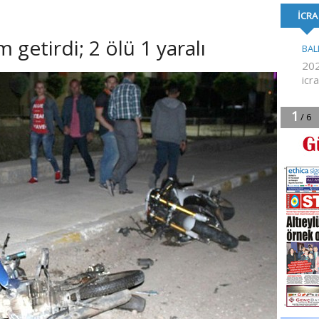
KEŞFEDİYOR
YÜKSEL ATANDI
BAYRAK’TAN B
AÇIKLAMAS
m getirdi; 2 ölü 1 yaralı