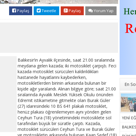
Paylaş
Tweetle
Paylaş
Yorum Yap
Balıkesir’in Ayvalık ilçesinde, saat 21.00 sıralarında
meydana gelen kazada; iki motosiklet çarpıştı. Feci
kazada motosiklet sürücüleri kaldırıldıkları
hastanede hayatlarını kaybederken,
motosikletlerden birinin arkasında bulunan bir
En So
kişide ağır yaralandı. Alınan bilgiye göre; saat 21.00
sıralarında Ayvalık Meslek Yüksek Okulu önünden
Edremit istikametine gitmekte olan Burak Güler
(27) idaresindeki 10 BS 641 plakalı motosiklet,
henüz plakası öğrenilemeyen aynı yönden gelen
Ceyhun Tura (18) yönetimindeki motosiklete sol
YENİ EĞ
tarafından büyük bir süratle çarptı. Kazada,
BALIKE
motosiklet sürücüleri Ceyhun Tura ve Burak Güler
ve motosikletin arkasında bulunan Kaan Sedef (18)