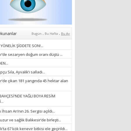
Zaferi” Denildiğinde Ne
Anlıyoruz?
18/03/2024
Aleyna Gürsoy
“GELİŞ VE GİDİŞLERİN
ARASINDA...”
.
.
kunanlar
Bugün
Bu Hafta
Bu Ay
07/04/2026
YÖNELİK ŞİDDETE SON!...
Fatma Zehra Köseley
ir’de sezaryen doğum oranı düştü ...
MUSTAFA KEMALİN
EN...
KAĞNISI
çu Sıla, Ayvalık’ı salladı...
07/04/2026
ir’de çıkan 181 yangında 45 hektar alan
Mehmet Çağ
“BEDEN VE RUH
BAHÇESİ’NDE YAĞLI BOYA RESİM
BÜTÜNLÜĞÜ...”
...
18/03/2023
hsan Arı’nın 26. Sergisi açıldı...
İlknur Solmaz Çoban
zur ve sağlık Balıkesir’de birleşti...
“DOĞANIN GÜLEÇ
’ta 67 kök kenevir bitkisi ele geçirildi...