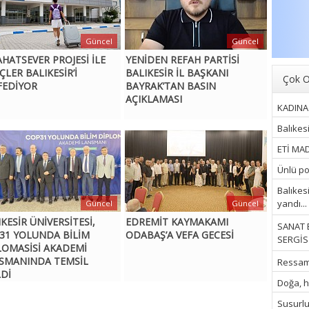
Güncel
Güncel
AHATSEVER PROJESİ İLE
YENİDEN REFAH PARTİSİ
ÇLER BALIKESİR’İ
BALIKESİR İL BAŞKANI
Çok O
FEDİYOR
BAYRAK’TAN BASIN
AÇIKLAMASI
KADINA 
Balıkes
ETİ MAD
Ünlü pop
Balıkes
yandı...
Güncel
Güncel
KESİR ÜNİVERSİTESİ,
EDREMİT KAYMAKAMI
SANAT 
31 YOLUNDA BİLİM
ODABAŞ’A VEFA GECESİ
SERGİSİ
LOMASİSİ AKADEMİ
SMANINDA TEMSİL
Ressam İ
LDİ
Doğa, hu
Susurluk