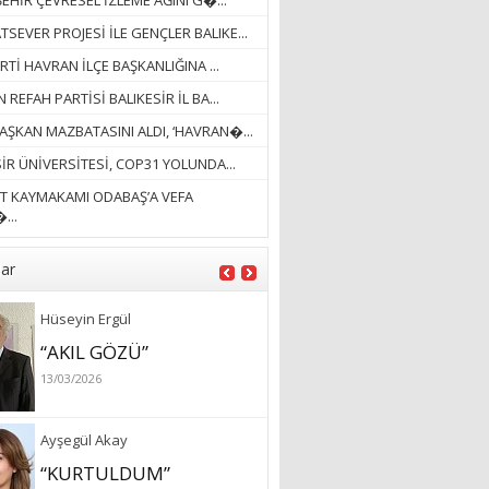
EHİR ÇEVRESEL İZLEME AĞINI G�...
BÜTÜNLÜĞÜ...”
SEVER PROJESİ İLE GENÇLER BALIKE...
18/03/2023
RTİ HAVRAN İLÇE BAŞKANLIĞINA ...
İlknur Solmaz Çoban
 REFAH PARTİSİ BALIKESİR İL BA...
“DOĞANIN GÜLEÇ
AŞKAN MAZBATASINI ALDI, ‘HAVRAN�...
YAĞMURLARINI
ÖZLERKEN…”
İR ÜNİVERSİTESİ, COP31 YOLUNDA...
23/11/2025
T KAYMAKAMI ODABAŞ’A VEFA
Fatma Aker
...
“Ne çok şey oldu
unutulmaması gereken”
lar
28/01/2024
Hüseyin Ergül
“AKIL GÖZÜ”
13/03/2026
Ayşegül Akay
“KURTULDUM”