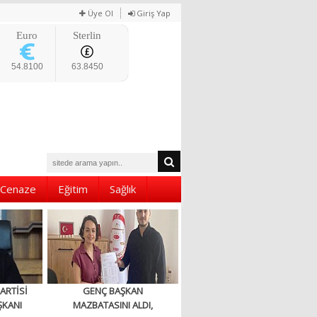
Üye Ol
Giriş Yap
Euro
Sterlin
54.8100
63.8450
Cenaze
Eğitim
Sağlık
ARTİSİ
GENÇ BAŞKAN
ŞKANI
MAZBATASINI ALDI,