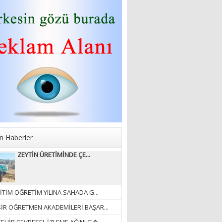
Sibel Atam
“18 Mart Çanakkale
Zaferi” Denildiğinde Ne
Anlıyoruz?
18/03/2024
Aleyna Gürsoy
“GELİŞ VE GİDİŞLERİN
ARASINDA...”
07/04/2026
n Haberler
Fatma Zehra Köseley
ZEYTİN ÜRETİMİNDE ÇE...
MUSTAFA KEMALİN
KAĞNISI
07/04/2026
İTİM ÖĞRETİM YILINA SAHADA G...
Mehmet Çağ
SİR ÖĞRETMEN AKADEMİLERİ BAŞAR...
“BEDEN VE RUH