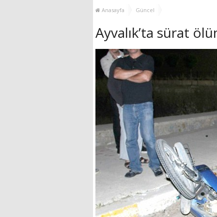
GÜÇLENDİRİYOR!
Anasayfa
Güncel
Ayvalık’ta sürat ölü