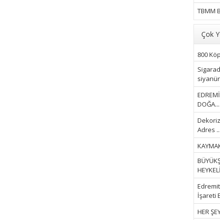
TBMM B
Çok Y
800 Köpe
Sigarad
siyanür 
EDREMİ
DOĞA...
Dekoriz
Adres ..
KAYMAK
BÜYÜKŞ
HEYKELİ.
Edremit 
İşareti 
HER ŞEY