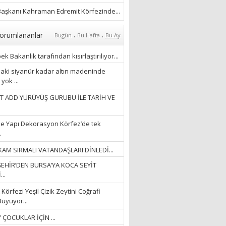
YAĞMURLARINI
ÖZLERKEN…”
aşkanı Kahraman Edremit Körfezinde...
23/11/2025
Fatma Aker
.
.
orumlananlar
Bugün
Bu Hafta
Bu Ay
“Ne çok şey oldu
unutulmaması gereken”
k Bakanlık tarafından kısırlaştırılıyor...
28/01/2024
aki siyanür kadar altın madeninde
yok ...
Hüseyin Ergül
T ADD YÜRÜYÜŞ GURUBU İLE TARİH VE
“AKIL GÖZÜ”
13/03/2026
e Yapı Dekorasyon Körfez’de tek
.
Ayşegül Akay
AM SIRMALI VATANDAŞLARI DİNLEDİ...
“KURTULDUM”
EHİR’DEN BURSA’YA KOCA SEYİT
28/01/2024
..
Körfezi Yeşil Çizik Zeytini Coğrafi
Büyüyor...
 ÇOCUKLAR İÇİN ...