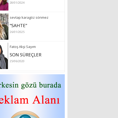
28/01/2024
sevtap karagöz sönmez
“SAHTE”
26/01/2025
Fatoş Akşi Sayım
SON SÜREÇLER
25/06/2020
özlem arslan
Hydrafacial cilt bakımı
26/07/2022
Sibel Atam
“18 Mart Çanakkale