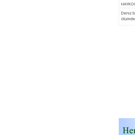
HAYKOOP
Deniz bi
ölümden 