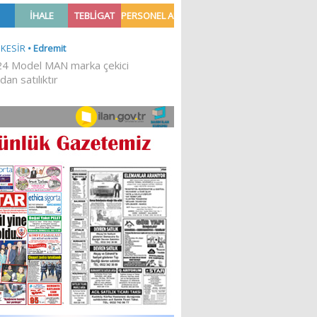
ASIN
‘HAVRAN’IMIZA HİZMET
I
ETMEK İSTİYORUZ’