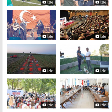
İzle
İzle
İzle
İzle
İzle
İzle
İzle
İzle