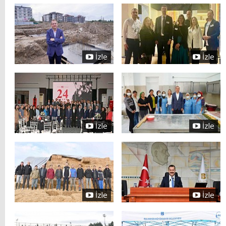
İzle
İzle
İzle
İzle
İzle
İzle