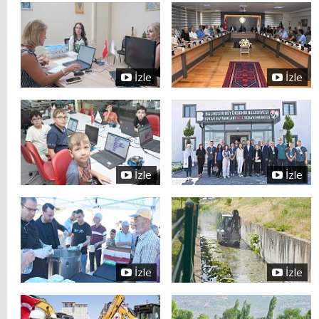
İzle
İzle
İzle
İzle
İzle
İzle