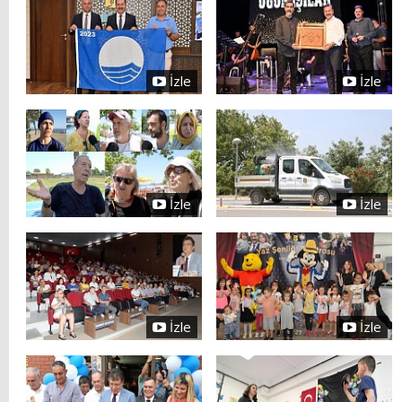
İzle
İzle
İzle
İzle
İzle
İzle