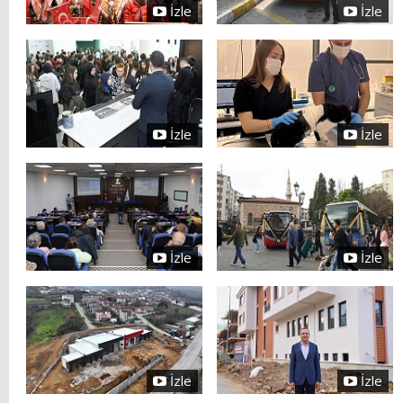
İzle
İzle
İzle
İzle
İzle
İzle
İzle
İzle