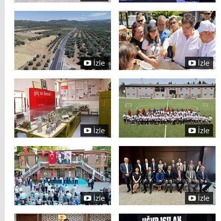
İzle
İzle
İzle
İzle
İzle
İzle