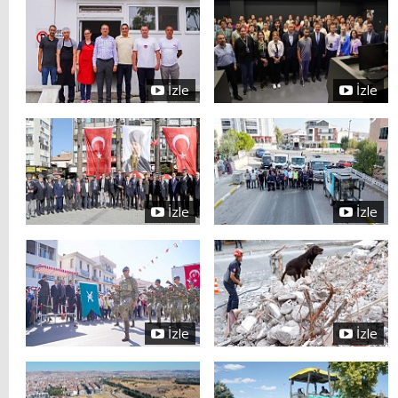
İzle
İzle
İzle
İzle
İzle
İzle