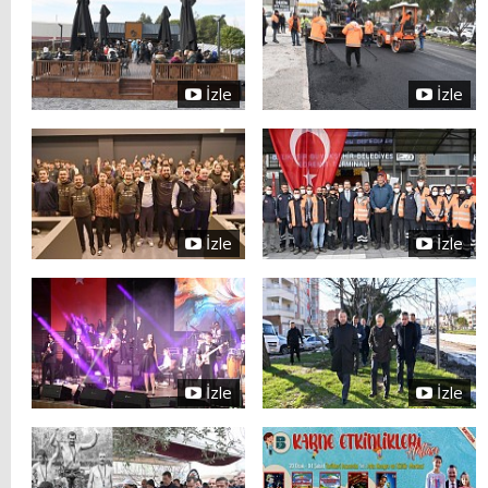
İzle
İzle
İzle
İzle
İzle
İzle