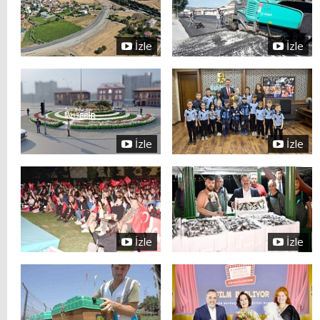
İzle
İzle
İzle
İzle
İzle
İzle