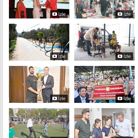
İzle
İzle
İzle
İzle
İzle
İzle