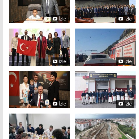
İzle
İzle
İzle
İzle
İzle
İzle