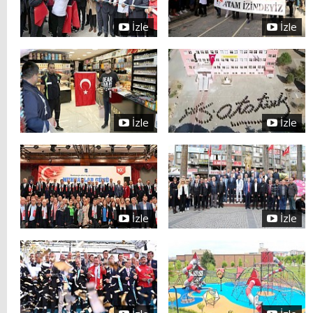
İzle
İzle
İzle
İzle
İzle
İzle