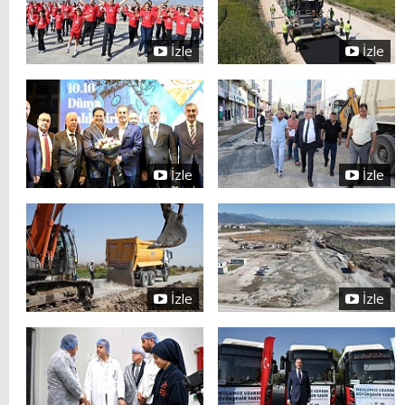
İzle
İzle
İzle
İzle
İzle
İzle