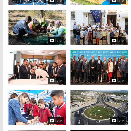
İzle
İzle
İzle
İzle
İzle
İzle
İzle
İzle