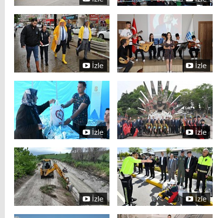
İzle
İzle
İzle
İzle
İzle
İzle