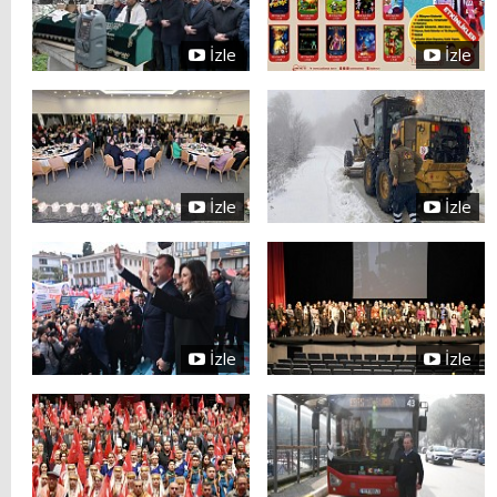
İzle
İzle
İzle
İzle
İzle
İzle