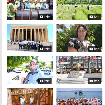
İzle
İzle
İzle
İzle
İzle
İzle