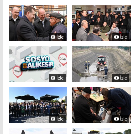
İzle
İzle
İzle
İzle
İzle
İzle