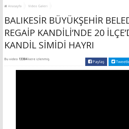
MUHTAR EŞLERİYLE
TOP
Anasayfa
Video Galeri
BULUŞTU
BALIKESİR BÜYÜKŞEHİR BELE
REGAİP KANDİLİ’NDE 20 İLÇE
KANDİL SİMİDİ HAYRI
Bu video
13384
kere izlenmiş.
Paylaş
Tweetl