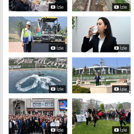
İzle
İzle
İzle
İzle
İzle
İzle
İzle
İzle