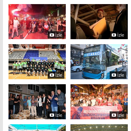
İzle
İzle
İzle
İzle
İzle
İzle