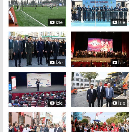
İzle
İzle
İzle
İzle
İzle
İzle