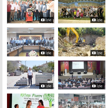
İzle
İzle
İzle
İzle
İzle
İzle