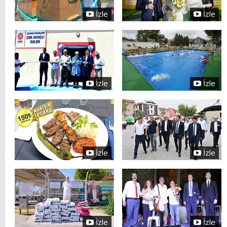
İzle
İzle
İzle
İzle
İzle
İzle
İzle
İzle