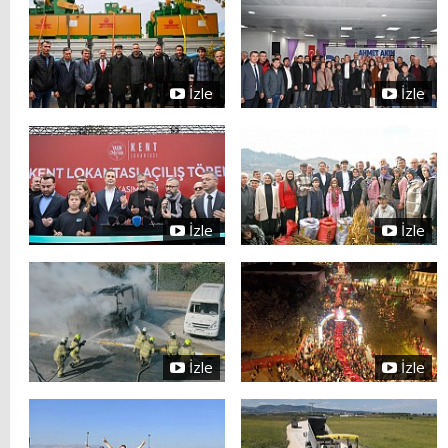
İzle
İzle
İzle
İzle
İzle
İzle