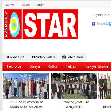
Künye
Reklam
İletişim
8 Ağustos 2026,
Facebook
Anasayfa
Video Galeri
Foto Galeri
Teknoloji
Dünya
Kültür
Tekno
Türkiye Gündem
ARBİL AKIN, AYVALIK’TA
BİR YAZ AKŞAMI SÖZ
KADIN MUHTARLAR VE
GENÇLİKTE...
BELED