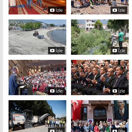
İzle
İzle
İzle
İzle
İzle
İzle
İzle
İzle