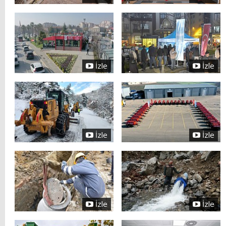
İzle
İzle
İzle
İzle
İzle
İzle