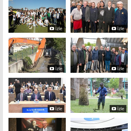
İzle
İzle
İzle
İzle
İzle
İzle