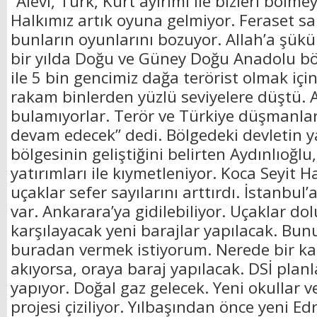
“Alevi, Türk, Kürt ayırımı ile bizleri bölmey
Halkımız artık oyuna gelmiyor. Feraset sa
bunların oyunlarını bozuyor. Allah’a şük
bir yılda Doğu ve Güney Doğu Anadolu böl
ile 5 bin gencimiz dağa terörist olmak içi
rakam binlerden yüzlü seviyelere düştü. A
bulamıyorlar. Terör ve Türkiye düşmanla
devam edecek” dedi. Bölgedeki devletin yat
bölgesinin geliştiğini belirten Aydınlıoğlu
yatırımları ile kıymetleniyor. Koca Seyit 
uçaklar sefer sayılarını arttırdı. İstanbul
var. Ankarara’ya gidilebiliyor. Uçaklar do
karşılayacak yeni barajlar yapılacak. Bu
buradan vermek istiyorum. Nerede bir ka
akıyorsa, oraya baraj yapılacak. DSİ pla
yapıyor. Doğal gaz gelecek. Yeni okullar 
projesi çiziliyor. Yılbaşından önce yeni Ed