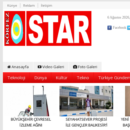
Künye
Reklam
İletişim
6 Ağustos 2026,
Facebook
Anasayfa
Video Galeri
Foto Galeri
Teknoloji
Dünya
Kültür
Tekno
Türkiye Gündem
BÜYÜKŞEHİR ÇEVRESEL
SEYAHATSEVER PROJESİ
YENİ
İZLEME AĞINI
İLE GENÇLER BALIKESİR’İ
BAŞ