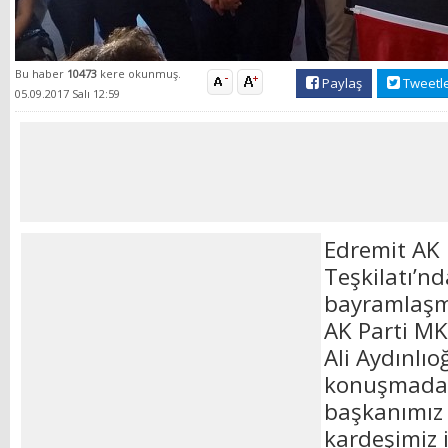
Bu haber
10473
kere okunmuş.
Paylaş
Tweetl
05.09.2017 Salı 12:59
Edremit AK P
Teşkilatı’n
bayramlaşm
AK Parti MKY
Ali Aydınlıo
konuşmada “
başkanımız
kardeşimiz 