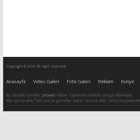
Copyright © 2014. All right reserved.
Anasayfa
Video Galeri
Foto Galeri
Reklam
Künye
Bu sitedeki içerikler,
Jettweb
Haber Yazılımının tanıtımı amaçlı eklemiştir.
Site içerisindeki Tüm yazı ve görseller haber sitesine aittir izinsiz kopyalana