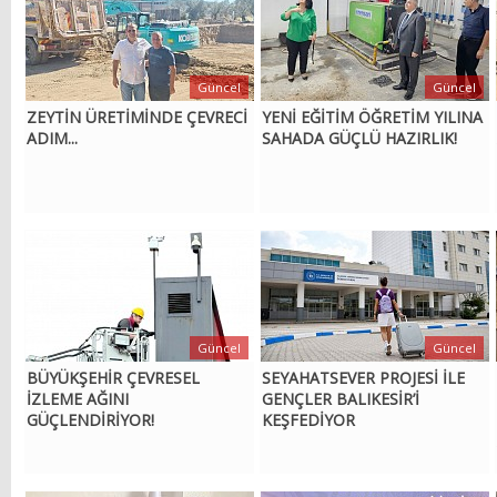
Güncel
Güncel
ZEYTİN ÜRETİMİNDE ÇEVRECİ
YENİ EĞİTİM ÖĞRETİM YILINA
ADIM...
SAHADA GÜÇLÜ HAZIRLIK!
Güncel
Güncel
BÜYÜKŞEHİR ÇEVRESEL
SEYAHATSEVER PROJESİ İLE
İZLEME AĞINI
GENÇLER BALIKESİR’İ
GÜÇLENDİRİYOR!
KEŞFEDİYOR