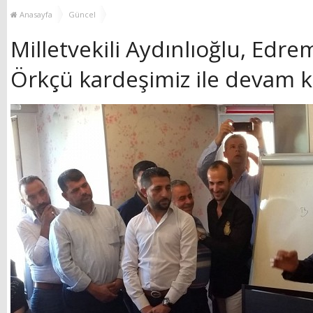
GÜÇLENDİRİYOR!
KEŞFEDİYOR
Anasayfa
Güncel
Milletvekili Aydınlıoğlu, Edre
Örkçü kardeşimiz ile devam ka