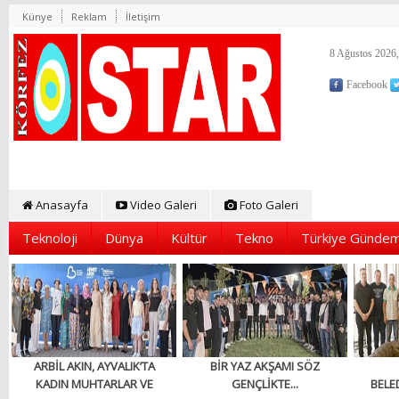
Künye
Reklam
İletişim
8 Ağustos 2026,
Facebook
Anasayfa
Video Galeri
Foto Galeri
Teknoloji
Dünya
Kültür
Tekno
Türkiye Gündem
ARBİL AKIN, AYVALIK’TA
BİR YAZ AKŞAMI SÖZ
KADIN MUHTARLAR VE
GENÇLİKTE...
BELED