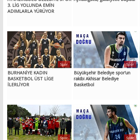
3. LİG YOLUNDA EMİN
ADIMLARLA YÜRÜYOR
Spor
Spor
BURHANİYE KADIN
Büyükşehir Belediye spor’un
BASKETBOL ÜST LİGE
rakibi Akhisar Belediye
İLERLİYOR
Basketbol
Spor
Spor