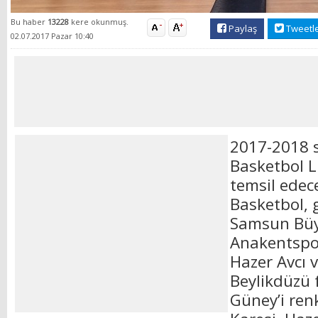
Bu haber
13228
kere okunmuş.
Paylaş
Tweetl
02.07.2017 Pazar 10:40
2017-2018 
Basketbol Li
temsil edec
Basketbol, 
Samsun Büy
Anakentspo
Hazer Avcı 
Beylikdüzü 
Güney’i renk