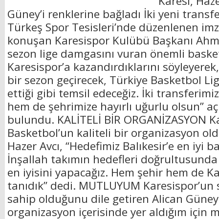
Karesi, Haze
Güney’i renklerine bağladı İki yeni transfe
Türkeş Spor Tesisleri’nde düzenlenen im
konuşan Karesispor Kulübü Başkanı Ahme
sezon lige damgasını vuran önemli baske
Karesispor’a kazandırdıklarını söyleyerek
bir sezon geçirecek, Türkiye Basketbol Ligi
ettiği gibi temsil edeceğiz. İki transfer
hem de şehrimize hayırlı uğurlu olsun” a
bulundu. KALİTELİ BİR ORGANİZASYON Ka
Basketbol’un kaliteli bir organizasyon o
Hazer Avcı, “Hedefimiz Balıkesir’e en iyi 
İnşallah takımın hedefleri doğrultusunda
en iyisini yapacağız. Hem şehir hem de K
tanıdık” dedi. MUTLUYUM Karesispor’un s
sahip olduğunu dile getiren Alican Güney 
organizasyon içerisinde yer aldığım için 