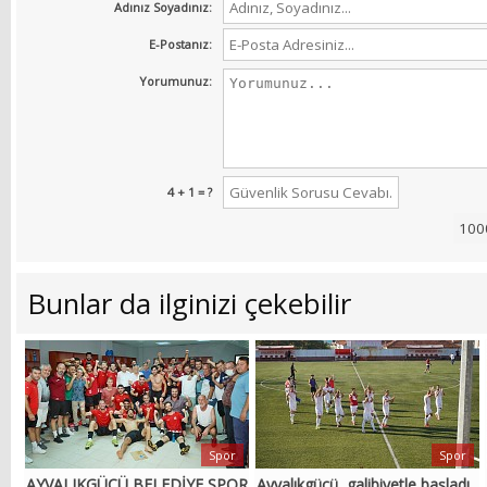
Adınız Soyadınız:
E-Postanız:
Yorumunuz:
4 + 1 = ?
Bunlar da ilginizi çekebilir
Spor
Spor
AYVALIKGÜCÜ BELEDİYE SPOR
Ayvalıkgücü, galibiyetle başladı