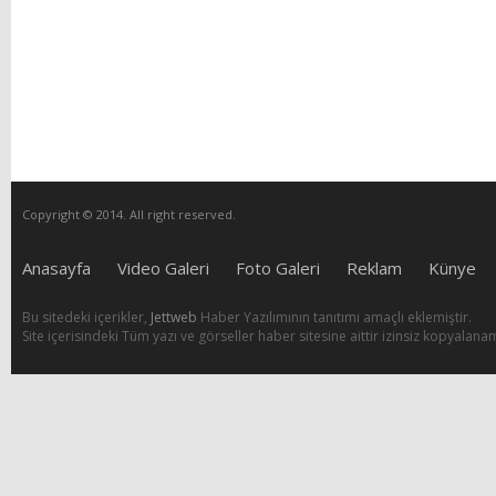
Copyright © 2014. All right reserved.
Anasayfa
Video Galeri
Foto Galeri
Reklam
Künye
Bu sitedeki içerikler,
Jettweb
Haber Yazılımının tanıtımı amaçlı eklemiştir.
Site içerisindeki Tüm yazı ve görseller haber sitesine aittir izinsiz kopyalana