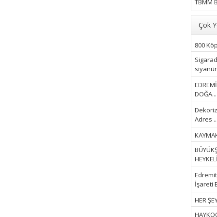
TBMM B
Çok Y
800 Köpe
Sigarad
siyanür 
EDREMİ
DOĞA...
Dekoriz
Adres ..
KAYMAK
BÜYÜKŞ
HEYKELİ.
Edremit 
İşareti 
HER ŞEY
HAYKOOP