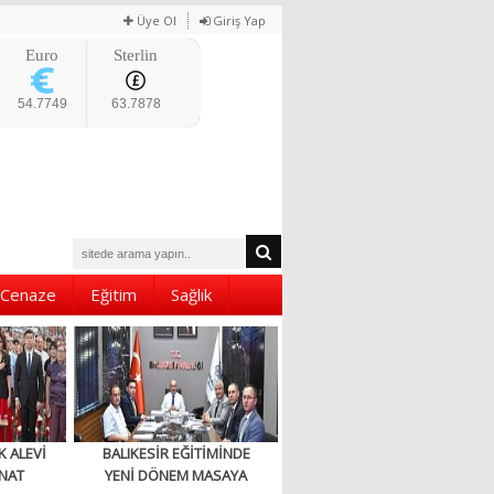
Üye Ol
Giriş Yap
Euro
Sterlin
54.7749
63.7878
Cenaze
Eğitim
Sağlık
K ALEVİ
BALIKESİR EĞİTİMİNDE
NAT
YENİ DÖNEM MASAYA