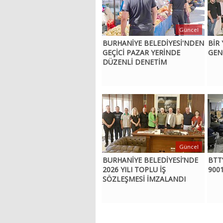
Güncel
BURHANİYE BELEDİYESİ'NDEN
BİR
GEÇİCİ PAZAR YERİNDE
GENÇ
DÜZENLİ DENETİM
Güncel
BURHANİYE BELEDİYESİ’NDE
BTT
2026 YILI TOPLU İŞ
9001
SÖZLEŞMESİ İMZALANDI