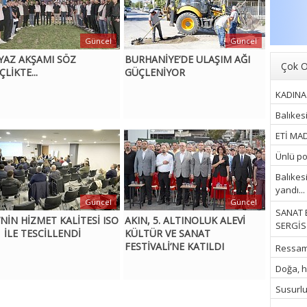
Güncel
Güncel
 YAZ AKŞAMI SÖZ
BURHANİYE’DE ULAŞIM AĞI
Çok O
LİKTE...
GÜÇLENİYOR
KADINA 
Balıkes
ETİ MAD
Ünlü pop
Balıkes
yandı...
Güncel
Güncel
SANAT 
’NİN HİZMET KALİTESİ ISO
AKIN, 5. ALTINOLUK ALEVİ
SERGİSİ
 İLE TESCİLLENDİ
KÜLTÜR VE SANAT
FESTİVALİ’NE KATILDI
Ressam İ
Doğa, hu
Susurluk