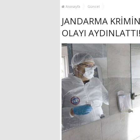
MUHTAR EŞLERİYLE
Anasayfa
Güncel
BULUŞTU
JANDARMA KRİMİNA
OLAYI AYDINLATTI