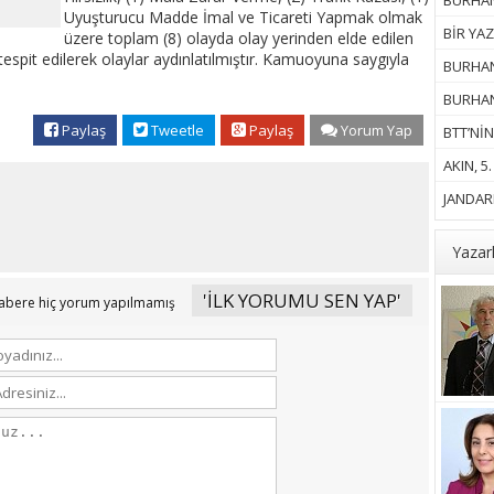
BURHANİ
Uyuşturucu Madde İmal ve Ticareti Yapmak olmak
BİR YAZ
üzere toplam (8) olayda olay yerinden elde edilen
s tespit edilerek olaylar aydınlatılmıştır. Kamuoyuna saygıyla
BURHAN
BURHANİ
Paylaş
Tweetle
Paylaş
Yorum Yap
BTT’NİN
AKIN, 5
JANDARM
Yazar
'İLK YORUMU SEN YAP'
abere hiç yorum yapılmamış