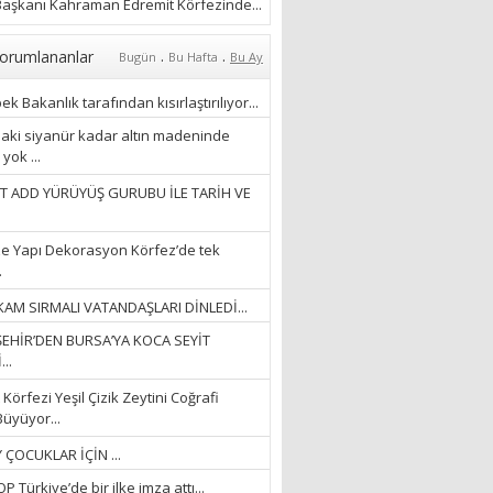
ÖZLERKEN…”
aşkanı Kahraman Edremit Körfezinde...
23/11/2025
Fatma Aker
.
.
orumlananlar
Bugün
Bu Hafta
Bu Ay
“Ne çok şey oldu
unutulmaması gereken”
k Bakanlık tarafından kısırlaştırılıyor...
28/01/2024
aki siyanür kadar altın madeninde
yok ...
Hüseyin Ergül
T ADD YÜRÜYÜŞ GURUBU İLE TARİH VE
“AKIL GÖZÜ”
13/03/2026
e Yapı Dekorasyon Körfez’de tek
.
Ayşegül Akay
AM SIRMALI VATANDAŞLARI DİNLEDİ...
“KURTULDUM”
EHİR’DEN BURSA’YA KOCA SEYİT
28/01/2024
..
Körfezi Yeşil Çizik Zeytini Coğrafi
Büyüyor...
 ÇOCUKLAR İÇİN ...
 Türkiye’de bir ilke imza attı...