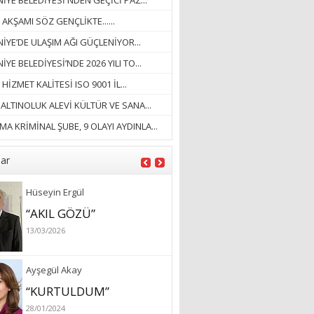
YE BELEDİYESİ'NDEN GEÇİCİ PAZ...
18/03/2023
 AKŞAMI SÖZ GENÇLİKTE......
İlknur Solmaz Çoban
İYE’DE ULAŞIM AĞI GÜÇLENİYOR...
“DOĞANIN GÜLEÇ
YE BELEDİYESİ’NDE 2026 YILI TO...
YAĞMURLARINI
 HİZMET KALİTESİ ISO 9001 İL...
ÖZLERKEN…”
. ALTINOLUK ALEVİ KÜLTÜR VE SANA...
23/11/2025
Fatma Aker
A KRİMİNAL ŞUBE, 9 OLAYI AYDINLA...
“Ne çok şey oldu
unutulmaması gereken”
lar
28/01/2024
Hüseyin Ergül
“AKIL GÖZÜ”
13/03/2026
Ayşegül Akay
“KURTULDUM”
28/01/2024