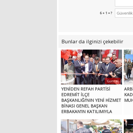
6 + 1 = ?
Bunlar da ilginizi çekebilir
Güncel
YENİDEN REFAH PARTİSİ
ARBİ
EDREMİT İLÇE
KAD
BAŞKANLIĞI’NIN YENİ HİZMET
MUH
BİNASI GENEL BAŞKAN
ERBAKAN’IN KATILIMIYLA
AÇILDI