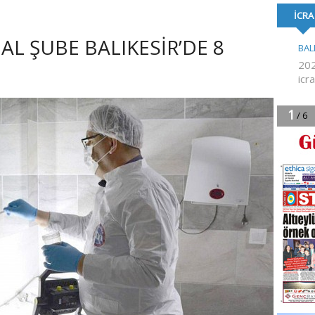
TOPLU İŞ SÖZLEŞMESİ
FESTİVALİ’NE KA
İMZALANDI
L ŞUBE BALIKESİR’DE 8
!