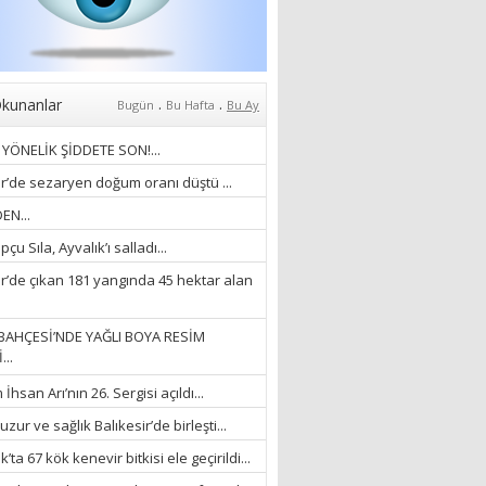
Anlıyoruz?
18/03/2024
Aleyna Gürsoy
“GELİŞ VE GİDİŞLERİN
ARASINDA...”
.
.
kunanlar
Bugün
Bu Hafta
Bu Ay
07/04/2026
YÖNELİK ŞİDDETE SON!...
Fatma Zehra Köseley
ir’de sezaryen doğum oranı düştü ...
MUSTAFA KEMALİN
EN...
KAĞNISI
çu Sıla, Ayvalık’ı salladı...
07/04/2026
ir’de çıkan 181 yangında 45 hektar alan
Mehmet Çağ
“BEDEN VE RUH
BAHÇESİ’NDE YAĞLI BOYA RESİM
BÜTÜNLÜĞÜ...”
...
18/03/2023
hsan Arı’nın 26. Sergisi açıldı...
İlknur Solmaz Çoban
zur ve sağlık Balıkesir’de birleşti...
“DOĞANIN GÜLEÇ
’ta 67 kök kenevir bitkisi ele geçirildi...
YAĞMURLARINI