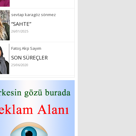
sevtap karagöz sönmez
“SAHTE”
26/01/2025
Fatoş Akşi Sayım
SON SÜREÇLER
25/06/2020
özlem arslan
Hydrafacial cilt bakımı
26/07/2022
Sibel Atam
“18 Mart Çanakkale
Zaferi” Denildiğinde Ne