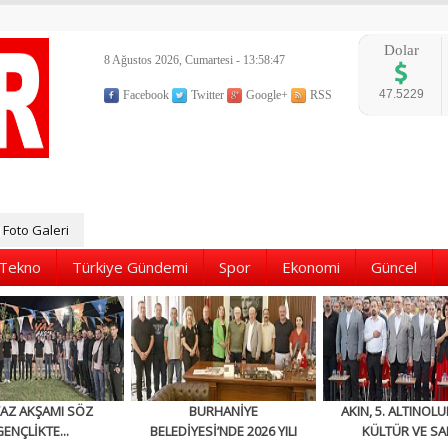
Dolar
8 Ağustos 2026, Cumartesi - 13:58:49
47.5229
Facebook
Twitter
Google+
RSS
Foto Galeri
Tekno
Türkiye Gündemi
Spor
Ekonomi
Güncel
YAZ AKŞAMI SÖZ
BURHANİYE
AKIN, 5. ALTINOLU
GENÇLİKTE...
BELEDİYESİ’NDE 2026 YILI
KÜLTÜR VE SA