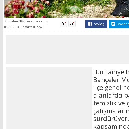
Bu haber
398
kere okunmuş.
Paylaş
Tweetl
01.06.2026 Pazartesi 19:41
Burhaniye B
Bahçeler Mü
ilçe genelin
alanlarda 
temizlik ve
çalışmalarını
sürdürüyor.
kapsamında