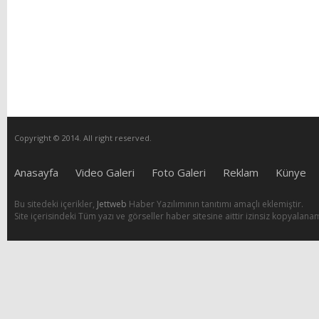
Copyright © 2014. All right reserved.
Anasayfa
Video Galeri
Foto Galeri
Reklam
Künye
Bu sitedeki içerikler,
Jettweb
Haber Yazılımının tanıtımı amaçlı eklemiştir.
Site içerisindeki Tüm yazı ve görseller haber sitesine aittir izinsiz kopyalana