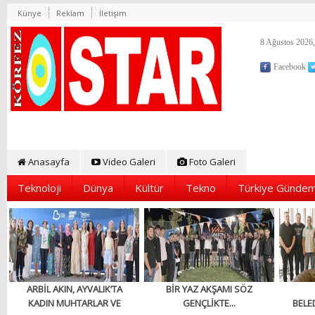
Künye
Reklam
İletişim
8 Ağustos 2026,
Facebook
Anasayfa
Video Galeri
Foto Galeri
Teknoloji
Dünya
Kültür
Tekno
Türkiye Gündem
ARBİL AKIN, AYVALIK’TA
BİR YAZ AKŞAMI SÖZ
KADIN MUHTARLAR VE
GENÇLİKTE...
BELED