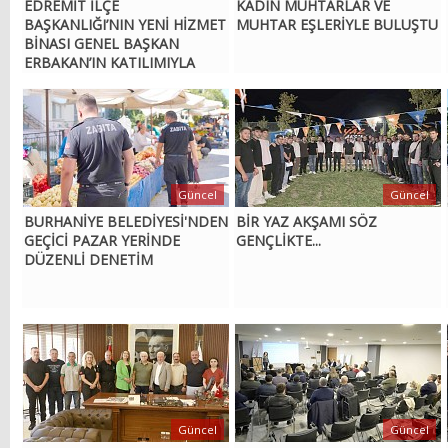
EDREMİT İLÇE
KADIN MUHTARLAR VE
BAŞKANLIĞI’NIN YENİ HİZMET
MUHTAR EŞLERİYLE BULUŞTU
BİNASI GENEL BAŞKAN
ERBAKAN’IN KATILIMIYLA
AÇILDI
Güncel
Güncel
BURHANİYE BELEDİYESİ'NDEN
BİR YAZ AKŞAMI SÖZ
GEÇİCİ PAZAR YERİNDE
GENÇLİKTE...
DÜZENLİ DENETİM
Güncel
Güncel