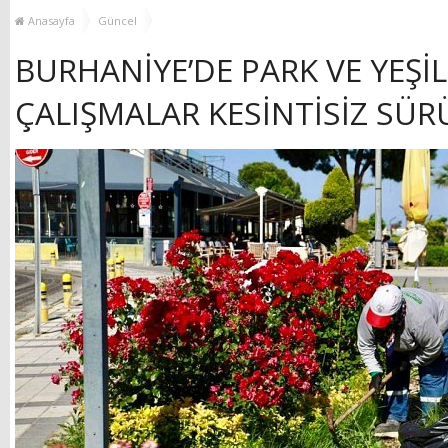
MUHTAR EŞLERİYLE
TOP
Anasayfa
Güncel
BULUŞTU
BURHANİYE’DE PARK VE YEŞİ
ÇALIŞMALAR KESİNTİSİZ SÜ