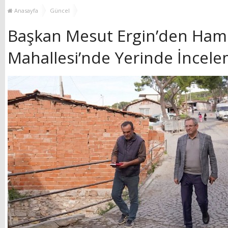
YENİ HİZMET BİNASI
Anasayfa
Güncel
AÇILIYOR!
Başkan Mesut Ergin’den Ham
Mahallesi’nde Yerinde İncel