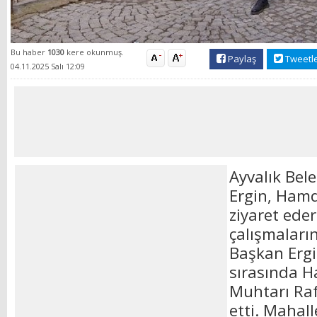
Bu haber
1030
kere okunmuş.
Paylaş
Tweetl
04.11.2025 Salı 12:09
Ayvalık Bel
Ergin, Hamd
ziyaret ede
çalışmaların
Başkan Ergi
sırasında 
Muhtarı Raf
etti. Mahal