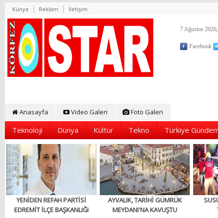
Künye
Reklam
İletişim
7 Ağustos 2026,
Facebook
Anasayfa
Video Galeri
Foto Galeri
Teknoloji
Dünya
Kültür
Tekno
Türkiye Gündem
YENİDEN REFAH PARTİSİ
AYVALIK, TARİHİ GÜMRÜK
SUS
EDREMİT İLÇE BAŞKANLIĞI
MEYDANI'NA KAVUŞTU