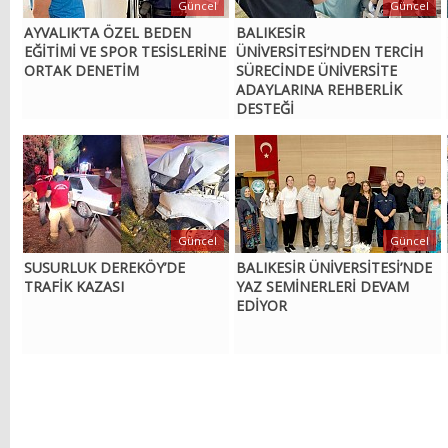
Güncel
Güncel
AYVALIK’TA ÖZEL BEDEN
BALIKESİR
EĞİTİMİ VE SPOR TESİSLERİNE
ÜNİVERSİTESİ’NDEN TERCİH
ORTAK DENETİM
SÜRECİNDE ÜNİVERSİTE
ADAYLARINA REHBERLİK
DESTEĞİ
Güncel
Güncel
SUSURLUK DEREKÖY’DE
BALIKESİR ÜNİVERSİTESİ’NDE
TRAFİK KAZASI
YAZ SEMİNERLERİ DEVAM
EDİYOR