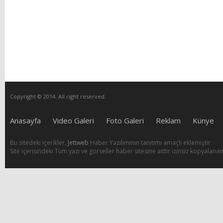
Copyright © 2014. All right reserved.
Anasayfa
Video Galeri
Foto Galeri
Reklam
Künye
Bu sitedeki içerikler,
Jettweb
Haber Yazılımının tanıtımı amaçlı eklemiştir.
Site içerisindeki Tüm yazı ve görseller haber sitesine aittir izinsiz kopyalana