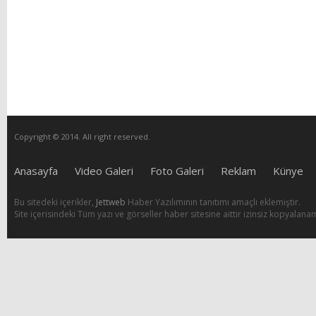
Copyright © 2014. All right reserved.
Anasayfa
Video Galeri
Foto Galeri
Reklam
Künye
Bu sitedeki içerikler,
Jettweb
Haber Yazılımının tanıtımı amaçlı eklemiştir.
Site içerisindeki Tüm yazı ve görseller haber sitesine aittir izinsiz kopyalana