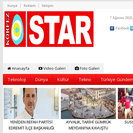
Künye
Reklam
İletişim
7 Ağustos 2026,
Facebook
Anasayfa
Video Galeri
Foto Galeri
Teknoloji
Dünya
Kültür
Tekno
Türkiye Gündem
YENİDEN REFAH PARTİSİ
AYVALIK, TARİHİ GÜMRÜK
SUS
EDREMİT İLÇE BAŞKANLIĞI
MEYDANI'NA KAVUŞTU