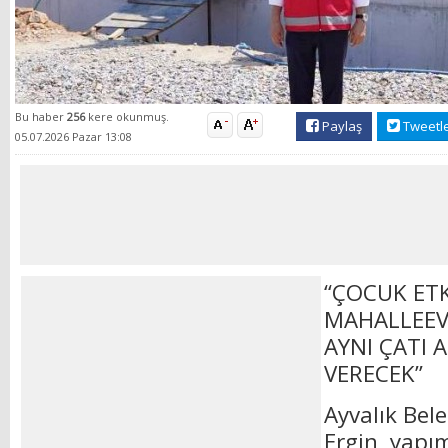
Bu haber
256
kere okunmuş.
Paylaş
Tweetl
05.07.2026 Pazar 13:08
“ÇOCUK ETK
MAHALLEEVL
AYNI ÇATI 
VERECEK”
Ayvalık Bel
Ergin, yapı