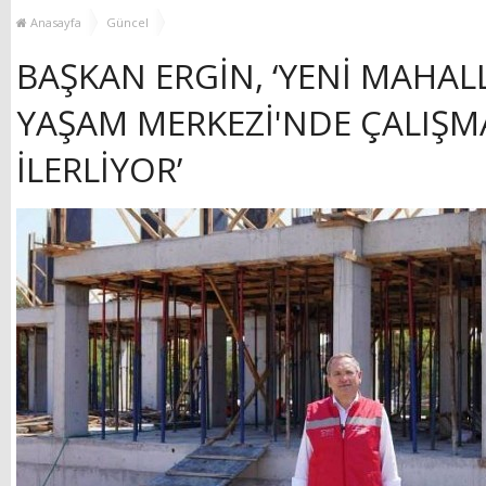
YENİ HİZMET BİNASI
Anasayfa
Güncel
AÇILIYOR!
BAŞKAN ERGİN, ‘YENİ MAHAL
YAŞAM MERKEZİ'NDE ÇALIŞM
İLERLİYOR’