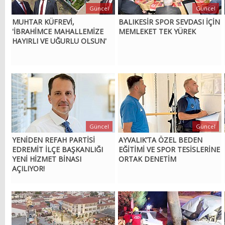
Güncel
Güncel
MUHTAR KÜFREVİ,
BALIKESİR SPOR SEVDASI İÇİN
'İBRAHİMCE MAHALLEMİZE
MEMLEKET TEK YÜREK
HAYIRLI VE UĞURLU OLSUN'
Güncel
Güncel
YENİDEN REFAH PARTİSİ
AYVALIK’TA ÖZEL BEDEN
EDREMİT İLÇE BAŞKANLIĞI
EĞİTİMİ VE SPOR TESİSLERİNE
YENİ HİZMET BİNASI
ORTAK DENETİM
AÇILIYOR!