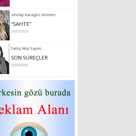
sevtap karagöz sönmez
“SAHTE”
26/01/2025
Fatoş Akşi Sayım
SON SÜREÇLER
25/06/2020
özlem arslan
Hydrafacial cilt bakımı
26/07/2022
Sibel Atam
“18 Mart Çanakkale
Zaferi” Denildiğinde Ne