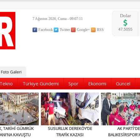
Dolar
7 Ağustos 2026, Cuma - 09:07:12
47.5055
Facebook
Twitter
Google+
RSS
Foto Galeri
Tekno
Türkiye Gündemi
Spor
Ekonomi
Güncel
K, TARİHİ GÜMRÜK
SUSURLUK DEREKÖY’DE
AK PARTİ'D
ANI'NA KAVUŞTU
TRAFİK KAZASI
BALIKESİRSPOR'A