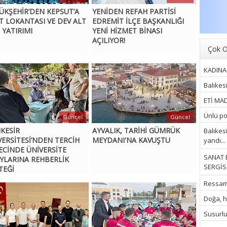
ÜKŞEHİR’DEN KEPSUT’A
YENİDEN REFAH PARTİSİ
T LOKANTASI VE DEV ALT
EDREMİT İLÇE BAŞKANLIĞI
 YATIRIMI
YENİ HİZMET BİNASI
AÇILIYOR!
Çok O
KADINA 
Balıkes
ETİ MAD
Ünlü pop
Güncel
Güncel
IKESİR
AYVALIK, TARİHİ GÜMRÜK
Balıkes
VERSİTESİ’NDEN TERCİH
MEYDANI'NA KAVUŞTU
yandı...
ECİNDE ÜNİVERSİTE
SANAT 
YLARINA REHBERLİK
SERGİSİ
TEĞİ
Ressam İ
Doğa, hu
Susurluk