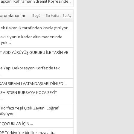
ÖZLERKEN…”
aşkanı Kahraman Edremit Körfezinde...
23/11/2025
Fatma Aker
.
.
orumlananlar
Bugün
Bu Hafta
Bu Ay
“Ne çok şey oldu
unutulmaması gereken”
k Bakanlık tarafından kısırlaştırılıyor...
28/01/2024
aki siyanür kadar altın madeninde
yok ...
Hüseyin Ergül
T ADD YÜRÜYÜŞ GURUBU İLE TARİH VE
“AKIL GÖZÜ”
13/03/2026
e Yapı Dekorasyon Körfez’de tek
.
Ayşegül Akay
AM SIRMALI VATANDAŞLARI DİNLEDİ...
“KURTULDUM”
EHİR’DEN BURSA’YA KOCA SEYİT
28/01/2024
..
Körfezi Yeşil Çizik Zeytini Coğrafi
Büyüyor...
 ÇOCUKLAR İÇİN ...
 Türkiye’de bir ilke imza attı...