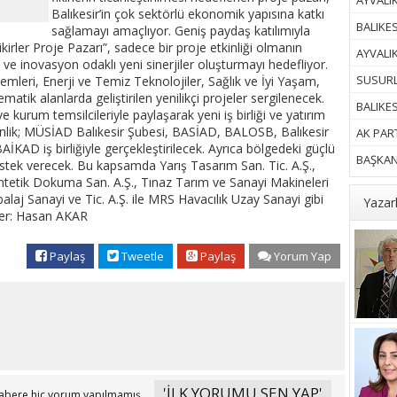
AYVALIK
Balıkesir’in çok sektörlü ekonomik yapısına katkı
BALIKES
sağlamayı amaçlıyor. Geniş paydaş katılımıyla
irler Proje Pazarı”, sadece bir proje etkinliği olmanın
AYVALI
k ve inovasyon odaklı yeni sinerjiler oluşturmayı hedefliyor.
SUSURL
istemleri, Enerji ve Temiz Teknolojiler, Sağlık ve İyi Yaşam,
atik alanlarda geliştirilen yenilikçi projeler sergilenecek.
BALIKE
r ve kurum temsilcileriyle paylaşarak yeni iş birliği ve yatırım
kinlik; MÜSİAD Balıkesir Şubesi, BASİAD, BALOSB, Balıkesir
AK PART
İKAD iş birliğiyle gerçekleştirilecek. Ayrıca bölgedeki güçlü
BAŞKAN 
estek verecek. Bu kapsamda Yarış Tasarım San. Tic. A.Ş.,
ntetik Dokuma San. A.Ş., Tınaz Tarım ve Sanayi Makineleri
balaj Sanayi ve Tic. A.Ş. ile MRS Havacılık Uzay Sanayi gibi
Yazar
aber: Hasan AKAR
Paylaş
Tweetle
Paylaş
Yorum Yap
'İLK YORUMU SEN YAP'
abere hiç yorum yapılmamış