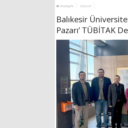
YENİ HİZMET BİNASI
Anasayfa
Güncel
AÇILIYOR!
Balıkesir Üniversites
Pazarı’ TÜBİTAK De