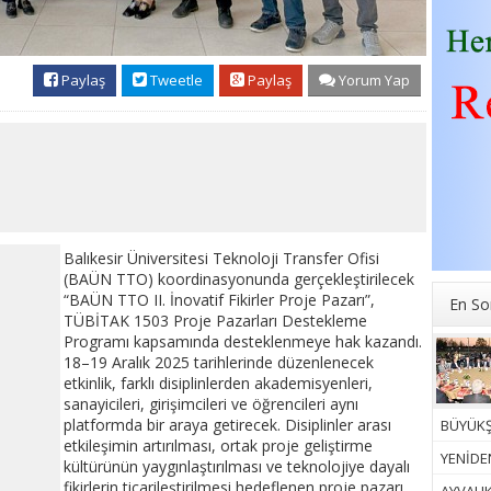
Paylaş
Tweetle
Paylaş
Yorum Yap
Balıkesir Üniversitesi Teknoloji Transfer Ofisi
(BAÜN TTO) koordinasyonunda gerçekleştirilecek
“BAÜN TTO II. İnovatif Fikirler Proje Pazarı”,
En So
TÜBİTAK 1503 Proje Pazarları Destekleme
Programı kapsamında desteklenmeye hak kazandı.
18–19 Aralık 2025 tarihlerinde düzenlenecek
etkinlik, farklı disiplinlerden akademisyenleri,
sanayicileri, girişimcileri ve öğrencileri aynı
platformda bir araya getirecek. Disiplinler arası
BÜYÜKŞ
etkileşimin artırılması, ortak proje geliştirme
YENİDEN
kültürünün yaygınlaştırılması ve teknolojiye dayalı
fikirlerin ticarileştirilmesi hedeflenen proje pazarı,