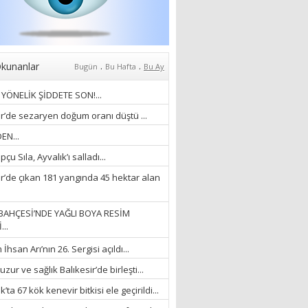
Anlıyoruz?
18/03/2024
Aleyna Gürsoy
“GELİŞ VE GİDİŞLERİN
ARASINDA...”
.
.
kunanlar
Bugün
Bu Hafta
Bu Ay
07/04/2026
YÖNELİK ŞİDDETE SON!...
Fatma Zehra Köseley
ir’de sezaryen doğum oranı düştü ...
MUSTAFA KEMALİN
EN...
KAĞNISI
çu Sıla, Ayvalık’ı salladı...
07/04/2026
ir’de çıkan 181 yangında 45 hektar alan
Mehmet Çağ
“BEDEN VE RUH
BAHÇESİ’NDE YAĞLI BOYA RESİM
BÜTÜNLÜĞÜ...”
...
18/03/2023
hsan Arı’nın 26. Sergisi açıldı...
İlknur Solmaz Çoban
zur ve sağlık Balıkesir’de birleşti...
“DOĞANIN GÜLEÇ
’ta 67 kök kenevir bitkisi ele geçirildi...
YAĞMURLARINI