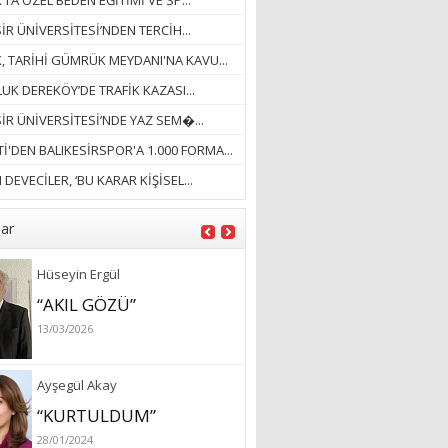
’TA ÖZEL BEDEN EĞİTİMİ VE SP...
18/03/2023
İR ÜNİVERSİTESİ’NDEN TERCİH...
İlknur Solmaz Çoban
K, TARİHİ GÜMRÜK MEYDANI'NA KAVU...
“DOĞANIN GÜLEÇ
UK DEREKÖY’DE TRAFİK KAZASI...
YAĞMURLARINI
SİR ÜNİVERSİTESİ’NDE YAZ SEM�...
ÖZLERKEN…”
İ'DEN BALIKESİRSPOR'A 1.000 FORMA...
23/11/2025
Fatma Aker
DEVECİLER, ‘BU KARAR KİŞİSEL...
“Ne çok şey oldu
unutulmaması gereken”
lar
28/01/2024
Hüseyin Ergül
“AKIL GÖZÜ”
13/03/2026
Ayşegül Akay
“KURTULDUM”
28/01/2024