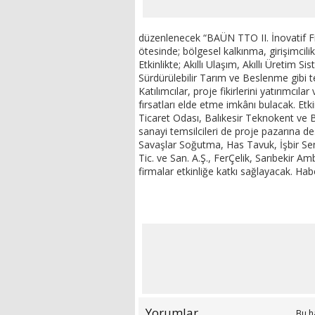
düzenlenecek “BAÜN TTO II. İnovatif Fik
ötesinde; bölgesel kalkınma, girişimcili
Etkinlikte; Akıllı Ulaşım, Akıllı Üretim S
Sürdürülebilir Tarım ve Beslenme gibi tem
Katılımcılar, proje fikirlerini yatırımcıla
fırsatları elde etme imkânı bulacak. Et
Ticaret Odası, Balıkesir Teknokent ve BA
sanayi temsilcileri de proje pazarına d
Savaşlar Soğutma, Has Tavuk, İşbir Se
Tic. ve San. A.Ş., FerÇelik, Sarıbekir Am
firmalar etkinliğe katkı sağlayacak. H
Yorumlar
Bu h