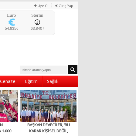
Üye Ol
Giriş Yap
Euro
Sterlin
54.8356
63.8407
Cenaze
Eğitim
Sağlık
EN
BAŞKAN DEVECİLER, ‘BU
 1.000
KARAR KİŞİSEL DEĞİL,