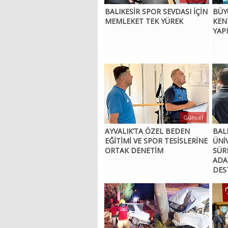
BALIKESİR SPOR SEVDASI İÇİN
BÜY
MEMLEKET TEK YÜREK
KEN
YAPI
Güncel
AYVALIK’TA ÖZEL BEDEN
BAL
EĞİTİMİ VE SPOR TESİSLERİNE
ÜNİ
ORTAK DENETİM
SÜR
ADA
DES