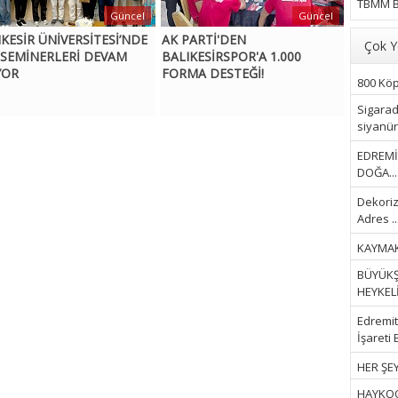
TBMM B
Güncel
Güncel
IKESİR ÜNİVERSİTESİ’NDE
AK PARTİ'DEN
Çok Y
 SEMİNERLERİ DEVAM
BALIKESİRSPOR'A 1.000
YOR
FORMA DESTEĞİ!
800 Köpe
Sigarad
siyanür 
EDREMİ
DOĞA...
Dekoriz
Adres ..
KAYMAK
BÜYÜKŞ
HEYKELİ.
Edremit 
İşareti 
HER ŞEY
HAYKOOP