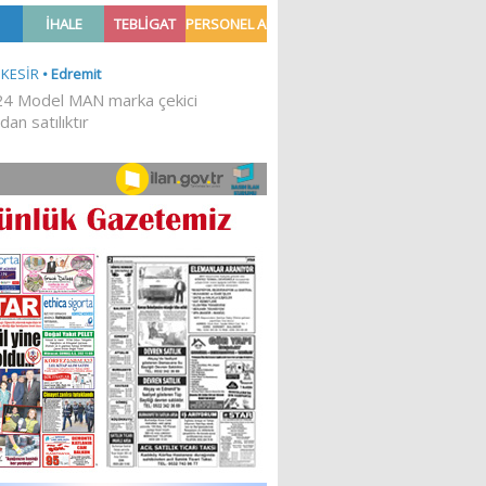
Ğİ!
İLKESEL BİR DURUŞTUR’