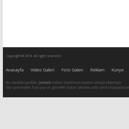
Copyright © 2014. All right reserved.
Anasayfa
Video Galeri
Foto Galeri
Reklam
Künye
Bu sitedeki içerikler,
Jettweb
Haber Yazılımının tanıtımı amaçlı eklemiştir.
Site içerisindeki Tüm yazı ve görseller haber sitesine aittir izinsiz kopyalana