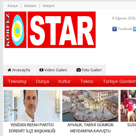
Künye
Reklam
İletişim
8 Ağustos 2026,
Facebook
Anasayfa
Video Galeri
Foto Galeri
Teknoloji
Dünya
Kültür
Tekno
Türkiye Gündem
YENİDEN REFAH PARTİSİ
AYVALIK, TARİHİ GÜMRÜK
SUS
EDREMİT İLÇE BAŞKANLIĞI
MEYDANI'NA KAVUŞTU