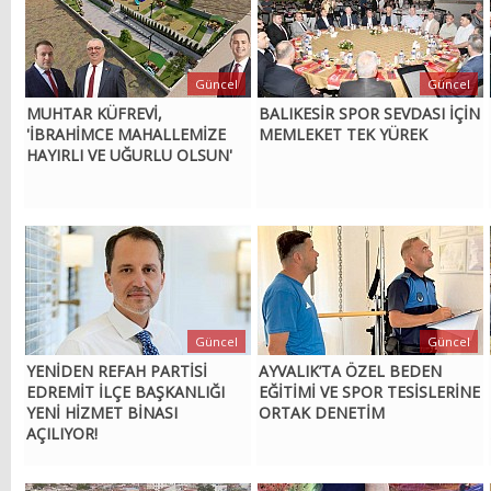
Güncel
Güncel
MUHTAR KÜFREVİ,
BALIKESİR SPOR SEVDASI İÇİN
'İBRAHİMCE MAHALLEMİZE
MEMLEKET TEK YÜREK
HAYIRLI VE UĞURLU OLSUN'
Güncel
Güncel
YENİDEN REFAH PARTİSİ
AYVALIK’TA ÖZEL BEDEN
EDREMİT İLÇE BAŞKANLIĞI
EĞİTİMİ VE SPOR TESİSLERİNE
YENİ HİZMET BİNASI
ORTAK DENETİM
AÇILIYOR!