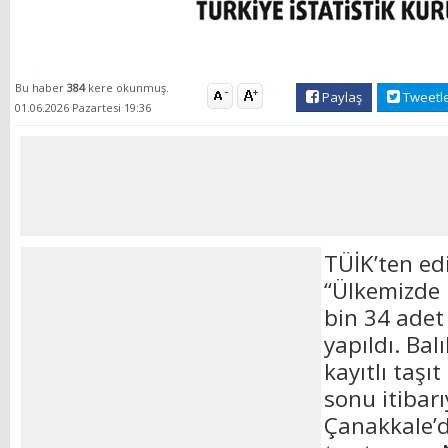
Bu haber
384
kere okunmuş.
Paylaş
Tweetl
01.06.2026 Pazartesi 19:36
TÜİK’ten edi
“Ülkemizde
bin 34 adet 
yapıldı. Balı
kayıtlı taşıt
sonu itibarı
Çanakkale’de