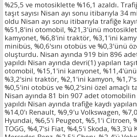
%25,5 ve motosiklette %16,1 azaldı. Trafi
taşıt sayısı Nisan ayı sonu itibarıyla 34 
oldu Nisan ayı sonu itibarıyla trafiğe kayıt
%51,8'ini otomobil, %21,3'ünü motosiklet
kamyonet, %6,8'ini traktör, %3,1'ini kamy
minibüs, %0,6'sını otobüs ve %0,3'ünü öze
oluşturdu. Nisan ayında 919 bin 896 adet 
yapıldı Nisan ayında devri(1) yapılan taşıt
otomobil, %15,1'ini kamyonet, %11,4'ünü
%3,2'sini traktör, %2,1'ini kamyon, %1,7's
%0,5'ini otobüs ve %0,2'sini özel amaçlı t
Nisan ayında 81 bin 907 adet otomobilin 
yapıldı Nisan ayında trafiğe kaydı yapıla
%14,0'ı Renault, %9,9'u Volkswagen, %7,0'
Hyundai, %6,5'i Peugeot, %5,1'i Citroen, %
TOGG, %4,7'si Fiat, %4,5'i Skoda, %3,3'ü K
Mercedes-Benz, %2,5'i Chery, %2,4'ü Vol