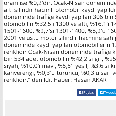
oranı ise %0,2'dir. Ocak-Nisan döneminde
altı silindir hacimli otomobil kaydı yapıl
döneminde trafiğe kaydı yapılan 306 bin
otomobilin %32,5'i 1300 ve altı, %16,1'i 
1501-1600, %9,7'si 1301-1400, %8,9'u 16
2001 ve üstü motor silindir hacmine sahi
döneminde kaydı yapılan otomobillerin 12
renklidir Ocak-Nisan döneminde trafiğe k
bin 534 adet otomobilin %42,2'si gri, %25
siyah, %10,0'ı mavi, %5,5'i yeşil, %3,6'sı k
kahverengi, %0,3'ü turuncu, %0,3'ü sarı v
renklidir.” denildi. Haber: Hasan AKAR
Paylaş
Tweetl