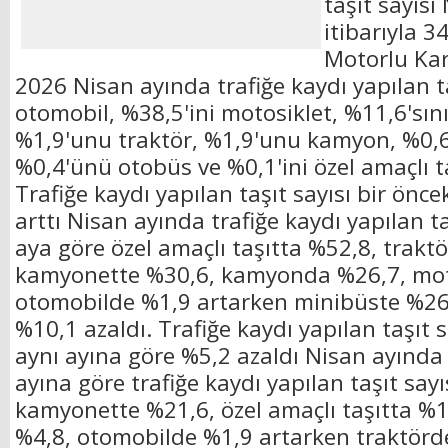
taşıt sayısı
itibarıyla 3
Motorlu Kar
2026 Nisan ayında trafiğe kaydı yapılan ta
otomobil, %38,5'ini motosiklet, %11,6'sı
%1,9'unu traktör, %1,9'unu kamyon, %0,6
%0,4'ünü otobüs ve %0,1'ini özel amaçlı t
Trafiğe kaydı yapılan taşıt sayısı bir önc
arttı Nisan ayında trafiğe kaydı yapılan ta
aya göre özel amaçlı taşıtta %52,8, trakt
kamyonette %30,6, kamyonda %26,7, mot
otomobilde %1,9 artarken minibüste %26
%10,1 azaldı. Trafiğe kaydı yapılan taşıt s
aynı ayına göre %5,2 azaldı Nisan ayında 
ayına göre trafiğe kaydı yapılan taşıt say
kamyonette %21,6, özel amaçlı taşıtta %
%4,8, otomobilde %1,9 artarken traktörd