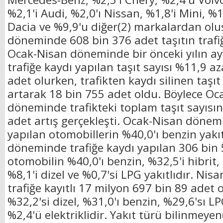
%2,1'i Audi, %2,0'ı Nissan, %1,8'i Mini, %1
Dacia ve %9,9'u diğer(2) markalardan olu
döneminde 608 bin 376 adet taşıtın trafiğ
Ocak-Nisan döneminde bir önceki yılın a
trafiğe kaydı yapılan taşıt sayısı %11,9 a
adet olurken, trafikten kaydı silinen taşıt
artarak 18 bin 755 adet oldu. Böylece Oc
döneminde trafikteki toplam taşıt sayısı
adet artış gerçekleşti. Ocak-Nisan dönem
yapılan otomobillerin %40,0'ı benzin yakı
döneminde trafiğe kaydı yapılan 306 bin
otomobilin %40,0'ı benzin, %32,5'i hibrit, %
%8,1'i dizel ve %0,7'si LPG yakıtlıdır. Nisa
trafiğe kayıtlı 17 milyon 697 bin 89 adet 
%32,2'si dizel, %31,0'ı benzin, %29,6'sı LP
%2,4'ü elektriklidir. Yakıt türü bilinmeye