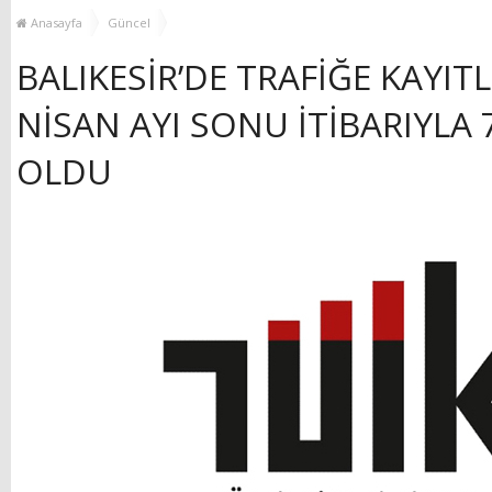
YENİ HİZMET BİNASI
Anasayfa
Güncel
AÇILIYOR!
BALIKESİR’DE TRAFİĞE KAYITLI
NİSAN AYI SONU İTİBARIYLA 
OLDU