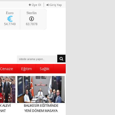
Üye Ol
Giriş Yap
Euro
Sterlin
54.7749
63.7878
Cenaze
Eğitim
Sağlık
K ALEVİ
BALIKESİR EĞİTİMİNDE
NAT
YENİ DÖNEM MASAYA