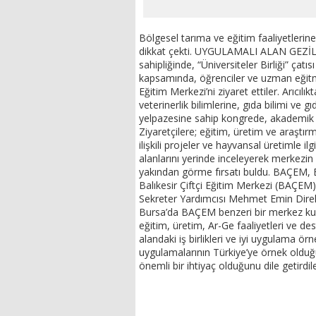
Bölgesel tarıma ve eğitim faaliyetlerin
dikkat çekti. UYGULAMALI ALAN GEZİLE
sahipliğinde, “Üniversiteler Birliği” ça
kapsamında, öğrenciler ve uzman eğitmen
Eğitim Merkezi’ni ziyaret ettiler. Arıcılı
veterinerlik bilimlerine, gıda bilimi ve
yelpazesine sahip kongrede, akademik bild
Ziyaretçilere; eğitim, üretim ve araştırma 
ilişkili projeler ve hayvansal üretimle ilg
alanlarını yerinde inceleyerek merkezin 
yakından görme fırsatı buldu. BAÇE
Balıkesir Çiftçi Eğitim Merkezi (BAÇEM
Sekreter Yardımcısı Mehmet Emin Direkçi
Bursa’da BAÇEM benzeri bir merkez kur
eğitim, üretim, Ar-Ge faaliyetleri ve d
alandaki iş birlikleri ve iyi uygulama ör
uygulamalarının Türkiye’ye örnek olduğ
önemli bir ihtiyaç olduğunu dile getirdil