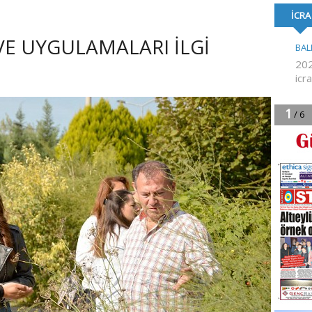
TOPLU İŞ SÖZLEŞMESİ
FESTİVALİ’NE KA
İMZALANDI
VE UYGULAMALARI İLGİ