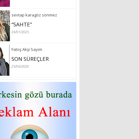
sevtap karagöz sönmez
“SAHTE”
26/01/2025
Fatoş Akşi Sayım
SON SÜREÇLER
25/06/2020
özlem arslan
Hydrafacial cilt bakımı
26/07/2022
Sibel Atam
“18 Mart Çanakkale
Zaferi” Denildiğinde Ne