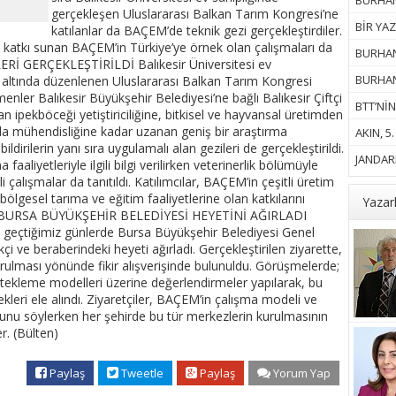
BURHANİ
gerçekleşen Uluslararası Balkan Tarım Kongresi’ne
BİR YAZ
katılanlar da BAÇEM’de teknik gezi gerçekleştirdiler.
e katkı sunan BAÇEM’in Türkiye’ye örnek olan çalışmaları da
BURHAN
Rİ GERÇEKLEŞTİRİLDİ Balıkesir Üniversitesi ev
BURHANİ
tısı altında düzenlenen Uluslararası Balkan Tarım Kongresi
ler Balıkesir Büyükşehir Belediyesi’ne bağlı Balıkesir Çiftçi
BTT’NİN
ktan ipekböceği yetiştiriciliğine, bitkisel ve hayvansal üretimden
 gıda mühendisliğine kadar uzanan geniş bir araştırma
AKIN, 5
irilerin yanı sıra uygulamalı alan gezileri de gerçekleştirildi.
JANDARM
faaliyetleriyle ilgili bilgi verilirken veterinerlik bölümüyle
ili çalışmalar da tanıtıldı. Katılımcılar, BAÇEM’in çeşitli üretim
bölgesel tarıma ve eğitim faaliyetlerine olan katkılarını
Yazar
M, BURSA BÜYÜKŞEHİR BELEDİYESİ HEYETİNİ AĞIRLADI
) geçtiğimiz günlerde Bursa Büyükşehir Belediyesi Genel
 ve beraberindeki heyeti ağırladı. Gerçekleştirilen ziyarette,
ulması yönünde fikir alışverişinde bulunuldu. Görüşmelerde;
estekleme modelleri üzerine değerlendirmeler yapılarak, bu
nekleri ele alındı. Ziyaretçiler, BAÇEM’in çalışma modeli ve
unu söylerken her şehirde bu tür merkezlerin kurulmasının
er. (Bülten)
Paylaş
Tweetle
Paylaş
Yorum Yap