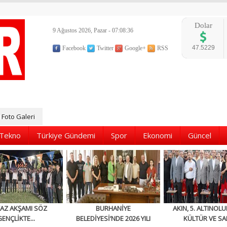
Dolar
9 Ağustos 2026, Pazar - 07:08:37
47.5229
Facebook
Twitter
Google+
RSS
Foto Galeri
Tekno
Türkiye Gündemi
Spor
Ekonomi
Güncel
YAZ AKŞAMI SÖZ
BURHANİYE
AKIN, 5. ALTINOLU
GENÇLİKTE...
BELEDİYESİ’NDE 2026 YILI
KÜLTÜR VE SA