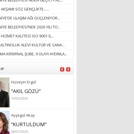
YE BELEDİYESİ'NDEN GEÇİCİ PAZ...
18/03/2023
 AKŞAMI SÖZ GENÇLİKTE......
İlknur Solmaz Çoban
İYE’DE ULAŞIM AĞI GÜÇLENİYOR...
“DOĞANIN GÜLEÇ
YE BELEDİYESİ’NDE 2026 YILI TO...
YAĞMURLARINI
 HİZMET KALİTESİ ISO 9001 İL...
ÖZLERKEN…”
. ALTINOLUK ALEVİ KÜLTÜR VE SANA...
23/11/2025
Fatma Aker
A KRİMİNAL ŞUBE, 9 OLAYI AYDINLA...
“Ne çok şey oldu
unutulmaması gereken”
lar
28/01/2024
Hüseyin Ergül
“AKIL GÖZÜ”
13/03/2026
Ayşegül Akay
“KURTULDUM”
28/01/2024