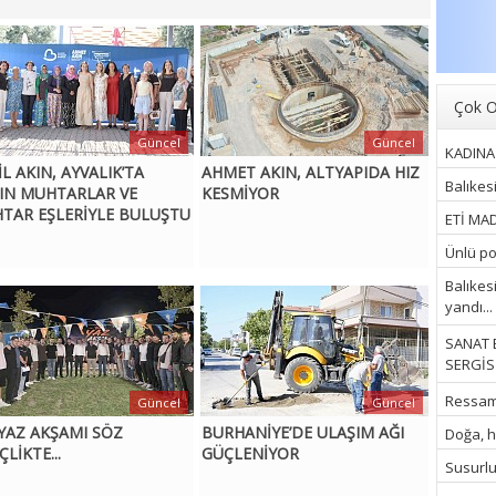
Çok O
Güncel
Güncel
KADINA 
L AKIN, AYVALIK’TA
AHMET AKIN, ALTYAPIDA HIZ
Balıkes
IN MUHTARLAR VE
KESMİYOR
TAR EŞLERİYLE BULUŞTU
ETİ MAD
Ünlü pop
Balıkes
yandı...
SANAT 
SERGİSİ
Ressam İ
Güncel
Güncel
 YAZ AKŞAMI SÖZ
BURHANİYE’DE ULAŞIM AĞI
Doğa, hu
LİKTE...
GÜÇLENİYOR
Susurluk