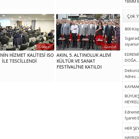
TBMM B
Çok Y
800 Köpe
Sigarad
siyanür 
Güncel
Güncel
EDREMİ
’NİN HİZMET KALİTESİ ISO
AKIN, 5. ALTINOLUK ALEVİ
DOĞA...
 İLE TESCİLLENDİ
KÜLTÜR VE SANAT
FESTİVALİ’NE KATILDI
Dekoriz
Adres ..
KAYMAK
BÜYÜKŞ
HEYKELİ.
Edremit 
İşareti 
HER ŞEY
HAYKOOP