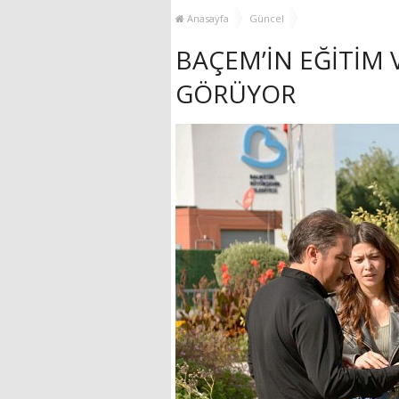
MUHTAR EŞLERİYLE
Anasayfa
Güncel
BULUŞTU
BAÇEM’İN EĞİTİM 
GÖRÜYOR