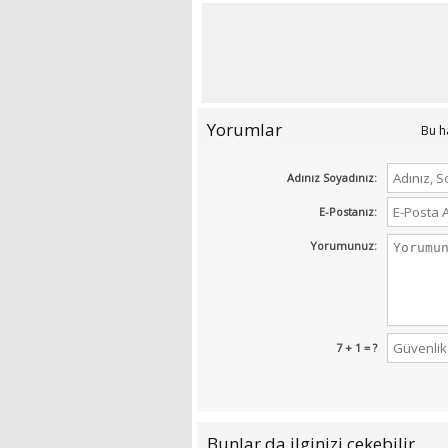
Yorumlar
Bu h
Adınız Soyadınız:
E-Postanız:
Yorumunuz:
7 + 1 = ?
Bunlar da ilginizi çekebilir