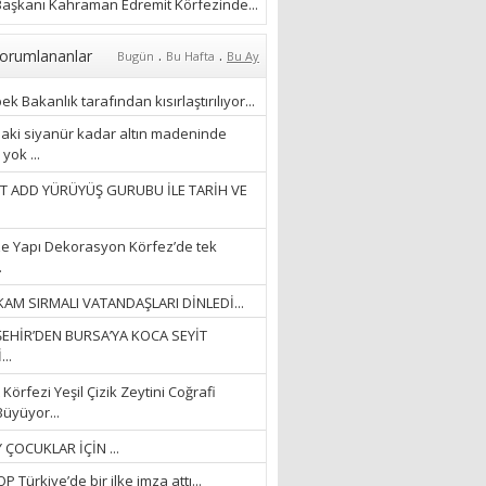
ÖZLERKEN…”
aşkanı Kahraman Edremit Körfezinde...
23/11/2025
Fatma Aker
.
.
orumlananlar
Bugün
Bu Hafta
Bu Ay
“Ne çok şey oldu
unutulmaması gereken”
k Bakanlık tarafından kısırlaştırılıyor...
28/01/2024
aki siyanür kadar altın madeninde
yok ...
Hüseyin Ergül
T ADD YÜRÜYÜŞ GURUBU İLE TARİH VE
“AKIL GÖZÜ”
13/03/2026
e Yapı Dekorasyon Körfez’de tek
.
Ayşegül Akay
AM SIRMALI VATANDAŞLARI DİNLEDİ...
“KURTULDUM”
EHİR’DEN BURSA’YA KOCA SEYİT
28/01/2024
..
Körfezi Yeşil Çizik Zeytini Coğrafi
Büyüyor...
 ÇOCUKLAR İÇİN ...
 Türkiye’de bir ilke imza attı...