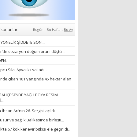
Anlıyoruz?
18/03/2024
Aleyna Gürsoy
“GELİŞ VE GİDİŞLERİN
ARASINDA...”
.
.
kunanlar
Bugün
Bu Hafta
Bu Ay
07/04/2026
YÖNELİK ŞİDDETE SON!...
Fatma Zehra Köseley
ir’de sezaryen doğum oranı düştü ...
MUSTAFA KEMALİN
EN...
KAĞNISI
çu Sıla, Ayvalık’ı salladı...
07/04/2026
ir’de çıkan 181 yangında 45 hektar alan
Mehmet Çağ
“BEDEN VE RUH
BAHÇESİ’NDE YAĞLI BOYA RESİM
BÜTÜNLÜĞÜ...”
...
18/03/2023
hsan Arı’nın 26. Sergisi açıldı...
İlknur Solmaz Çoban
zur ve sağlık Balıkesir’de birleşti...
“DOĞANIN GÜLEÇ
’ta 67 kök kenevir bitkisi ele geçirildi...
YAĞMURLARINI