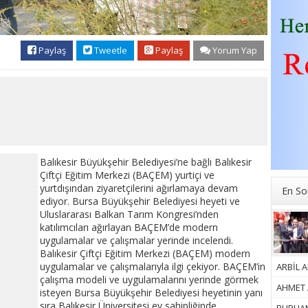
Paylaş
Tweetle
Paylaş
Yorum Yap
Balıkesir Büyükşehir Belediyesi’ne bağlı Balıkesir
Çiftçi Eğitim Merkezi (BAÇEM) yurtiçi ve
yurtdışından ziyaretçilerini ağırlamaya devam
En So
ediyor. Bursa Büyükşehir Belediyesi heyeti ve
Uluslararası Balkan Tarım Kongresi’nden
katılımcıları ağırlayan BAÇEM’de modern
uygulamalar ve çalışmalar yerinde incelendi.
Balıkesir Çiftçi Eğitim Merkezi (BAÇEM) modern
uygulamalar ve çalışmalarıyla ilgi çekiyor. BAÇEM’in
ARBİL A
çalışma modeli ve uygulamalarını yerinde görmek
AHMET A
isteyen Bursa Büyükşehir Belediyesi heyetinin yanı
sıra Balıkesir Üniversitesi ev sahipliğinde