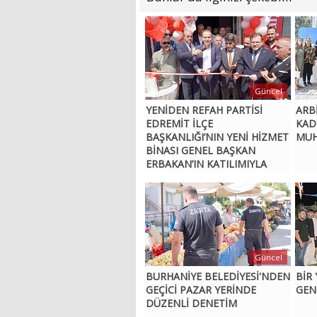
Güncel
YENİDEN REFAH PARTİSİ
ARBİ
EDREMİT İLÇE
KAD
BAŞKANLIĞI’NIN YENİ HİZMET
MUH
BİNASI GENEL BAŞKAN
ERBAKAN’IN KATILIMIYLA
AÇILDI
Güncel
BURHANİYE BELEDİYESİ'NDEN
BİR
GEÇİCİ PAZAR YERİNDE
GENÇ
DÜZENLİ DENETİM